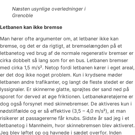
Næsten usynlige overledninger i
Grenoble
Letbanen kan ikke bremse
Man hører ofte argumenter om, at letbaner ikke kan
bremse, og det er da rigtigt, at bremselængden på et
letbanetog ved brug af de normale regenerativ bremser er
cirka dobbelt så lang som for en bus. Letbanen bremser
med cirka 1,5 m/s². Netop fordi letbanen kører i eget areal,
er det dog ikke noget problem. Kun i krydsene møder
letbanen andre trafikanter, og langt de fleste stedet er der
lyssignaler. Er skinnerne glatte, sprøjtes der sand ned på
sporet for derved at øge friktionen. Letbanekøretøjerne er
dog også forsynet med skinnebremser. De aktiveres kun i
nødstilfælde og er så effektive (3,5 – 4,0 m/s²), at man
risikerer at passagererne får knubs. Sidste år sad jeg i et
letbanetog i Mannheim, hvor skinnebremsen blev aktiveret.
Jeg blev løftet op og havnede i sædet overfor. Inden