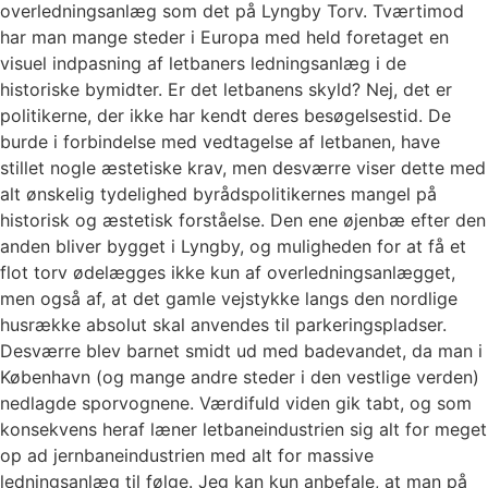
overledningsanlæg som det på Lyngby Torv. Tværtimod
har man mange steder i Europa med held foretaget en
visuel indpasning af letbaners ledningsanlæg i de
historiske bymidter. Er det letbanens skyld? Nej, det er
politikerne, der ikke har kendt deres besøgelsestid. De
burde i forbindelse med vedtagelse af letbanen, have
stillet nogle æstetiske krav, men desværre viser dette med
alt ønskelig tydelighed byrådspolitikernes mangel på
historisk og æstetisk forståelse. Den ene øjenbæ efter den
anden bliver bygget i Lyngby, og muligheden for at få et
flot torv ødelægges ikke kun af overledningsanlægget,
men også af, at det gamle vejstykke langs den nordlige
husrække absolut skal anvendes til parkeringspladser.
Desværre blev barnet smidt ud med badevandet, da man i
København (og mange andre steder i den vestlige verden)
nedlagde sporvognene. Værdifuld viden gik tabt, og som
konsekvens heraf læner letbaneindustrien sig alt for meget
op ad jernbaneindustrien med alt for massive
ledningsanlæg til følge. Jeg kan kun anbefale, at man på