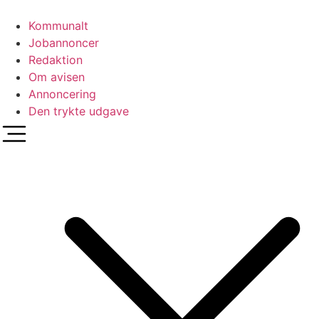
Videre
til
Kommunalt
indhold
Jobannoncer
Redaktion
Om avisen
Annoncering
Den trykte udgave