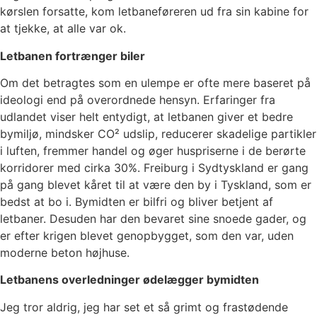
kørslen forsatte, kom letbaneføreren ud fra sin kabine for
at tjekke, at alle var ok.
Letbanen fortrænger biler
Om det betragtes som en ulempe er ofte mere baseret på
ideologi end på overordnede hensyn. Erfaringer fra
udlandet viser helt entydigt, at letbanen giver et bedre
bymiljø, mindsker CO² udslip, reducerer skadelige partikler
i luften, fremmer handel og øger huspriserne i de berørte
korridorer med cirka 30%. Freiburg i Sydtyskland er gang
på gang blevet kåret til at være den by i Tyskland, som er
bedst at bo i. Bymidten er bilfri og bliver betjent af
letbaner. Desuden har den bevaret sine snoede gader, og
er efter krigen blevet genopbygget, som den var, uden
moderne beton højhuse.
Letbanens overledninger ødelægger bymidten
Jeg tror aldrig, jeg har set et så grimt og frastødende