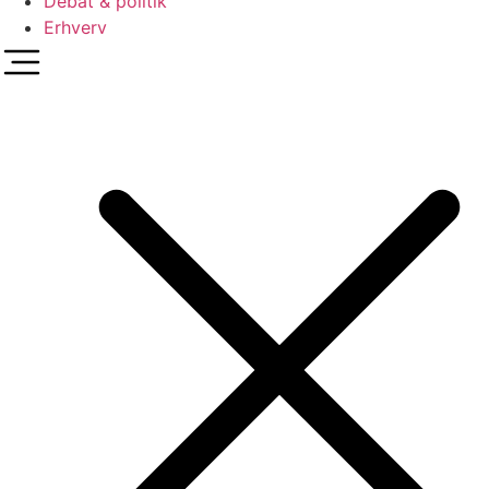
Debat & politik
Erhverv