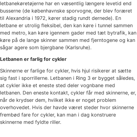
letbanekøretøjerne har en væsentlig længere levetid end
busserne (de københavnske sporvogne, der blev foræret
til Alexandria i 1972, kører stadig rundt dernede). En
letbane er utrolig fleksibel, den kan køre i tunnel sammen
med metro, kan køre igennem gader med tæt bytrafik, kan
køre på de lange skinner sammen med fjerntogene og kan
sågar agere som bjergbane (Karlsruhe).
Letbanen er farlig for cykler
Skinnerne er farlige for cykler, hvis hjul risikerer at sætte
sig fast i sporrillerne. Letbanen i Ring 3 er bygget således,
at cykler ikke et eneste sted deler vognbane med
letbanen. Den eneste kontakt, cykler får med skinnerne, er,
når de krydser dem, hvilket ikke er noget problem
overhovedet. Hvis der havde været steder hvor skinnerne
frembød fare for cykler, kan man i dag konstruere
skinnerne med fyldte riller.