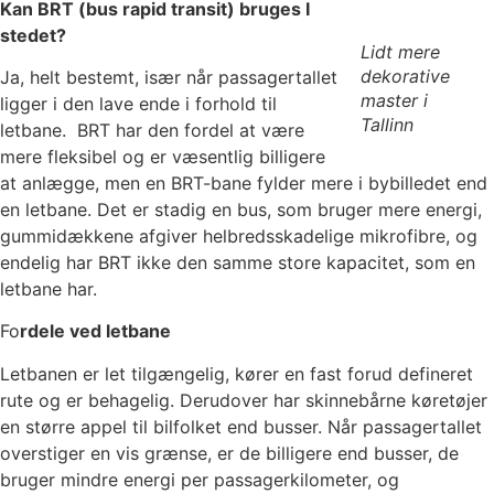
Kan BRT (bus rapid transit) bruges I
stedet?
Lidt mere
dekorative
Ja, helt bestemt, især når passagertallet
master i
ligger i den lave ende i forhold til
Tallinn
letbane. BRT har den fordel at være
mere fleksibel og er væsentlig billigere
at anlægge, men en BRT-bane fylder mere i bybilledet end
en letbane. Det er stadig en bus, som bruger mere energi,
gummidækkene afgiver helbredsskadelige mikrofibre, og
endelig har BRT ikke den samme store kapacitet, som en
letbane har.
Fo
rdele ved letbane
Letbanen er let tilgængelig, kører en fast forud defineret
rute og er behagelig. Derudover har skinnebårne køretøjer
en større appel til bilfolket end busser. Når passagertallet
overstiger en vis grænse, er de billigere end busser, de
bruger mindre energi per passagerkilometer, og