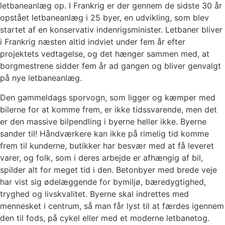
letbaneanlæg op. I Frankrig er der gennem de sidste 30 år
opstået letbaneanlæg i 25 byer, en udvikling, som blev
startet af en konservativ indenrigsminister. Letbaner bliver
i Frankrig næsten altid indviet under fem år efter
projektets vedtagelse, og det hænger sammen med, at
borgmestrene sidder fem år ad gangen og bliver genvalgt
på nye letbaneanlæg.
Den gammeldags sporvogn, som ligger og kæmper med
bilerne for at komme frem, er ikke tidssvarende, men det
er den massive bilpendling i byerne heller ikke. Byerne
sander til! Håndværkere kan ikke på rimelig tid komme
frem til kunderne, butikker har besvær med at få leveret
varer, og folk, som i deres arbejde er afhængig af bil,
spilder alt for meget tid i den. Betonbyer med brede veje
har vist sig ødelæggende for bymiljø, bæredygtighed,
tryghed og livskvalitet. Byerne skal indrettes med
mennesket i centrum, så man får lyst til at færdes igennem
den til fods, på cykel eller med et moderne letbanetog.