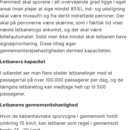
fremmest skal sporene i alt overvejende grad ligge i eget
areal (man plejer at sige mindst 85%), ind- og udstigning
skal være niveaufri og fra dertil indrettede perroner. Der
skal på perronerne være skærme, som i faktisk tid viser
næste letbanetogs ankomst, og der skal være
billetautomater. Sidst men ikke mindst skal letbanen have
signalprioritering. Disse tiltag øger
gennemsnitsrejsehastigheden dermed kapaciteten.
Letbaners kapacitet
I udlandet ser man flere steder letbanelinjer med et
passagertal på over 100.000 passagerer per dag, og de
længste letbanetog kan medtage helt op til 500
passagerer.
Letbanens gennemsnitshastighed
Hvor de københavnske sporvogne i gennemsnit holdt
omkring 15 km/t, kan letbaner som regel i gennemsnit
holde 25 -30 km/t.