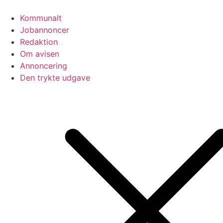
Videre
til
Kommunalt
indhold
Jobannoncer
Redaktion
Om avisen
Annoncering
Den trykte udgave