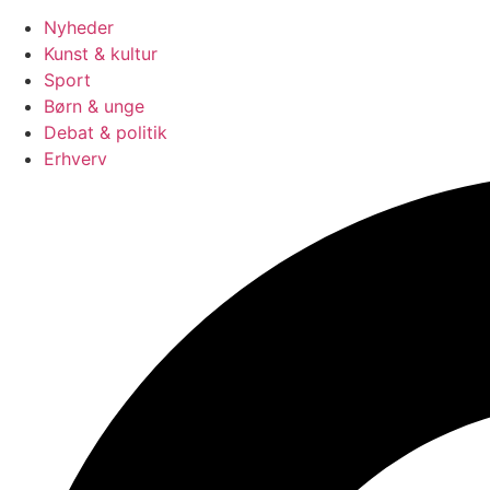
Nyheder
Kunst & kultur
Sport
Børn & unge
Debat & politik
Erhverv