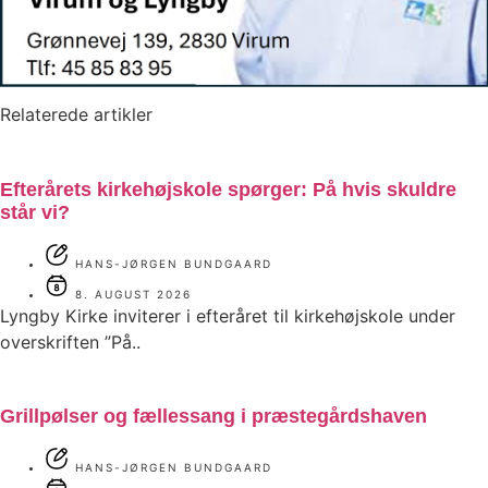
Relaterede artikler
Efterårets kirkehøjskole spørger: På hvis skuldre
står vi?
HANS-JØRGEN BUNDGAARD
8. AUGUST 2026
Lyngby Kirke inviterer i efteråret til kirkehøjskole under
overskriften ”På..
Grillpølser og fællessang i præstegårdshaven
HANS-JØRGEN BUNDGAARD