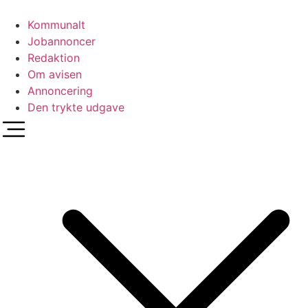
Videre
til
Kommunalt
indhold
Jobannoncer
Redaktion
Om avisen
Annoncering
Den trykte udgave