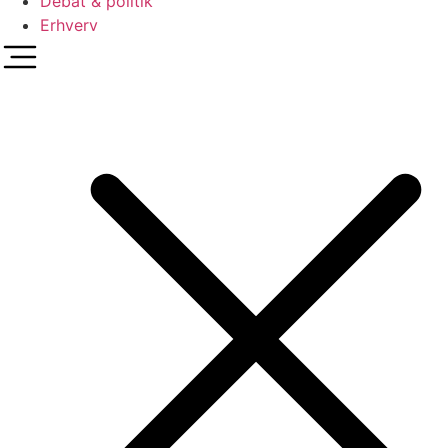
Debat & politik
Erhverv