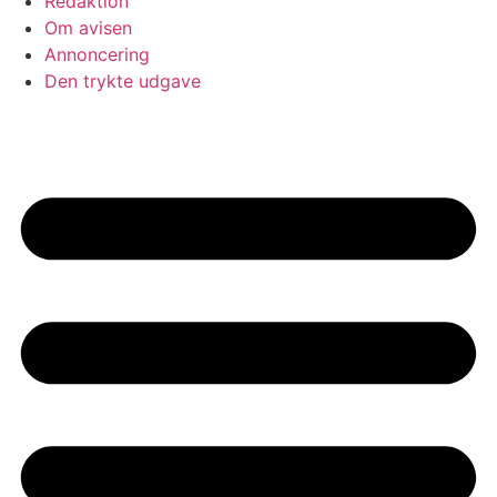
Redaktion
Om avisen
Annoncering
Den trykte udgave