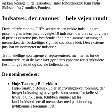
og kan bi­dra­ge til fæl­les­ska­ber,” siger fondsdirektør Kim Nøhr
Skibsted fra Grundfos Fonden.
Indsatser, der rammer – hele vejen rundt
Dette efterår modtog DIF’s sekretariat en række indstillinger til
prisen, og en intern jury udvalgte 10 indsatser, der blev sendt videre
til prisens eksterne jury bestående af en bred sammensætning af
mennesker, der beskæftiger sig med socialområdet. Den eksterne
jury har nu nomineret tre indsatser.
Tre forskellige sportsgrene er repræsenteret, men fælles for de
nominerede er, at de hver især gør deres ypperste for at inkludere
flest mulige i idræt og sociale fællesskaber.
De nominerede er:
Høje-Taastrup Bokseklub:
Høje-Taastrup Bokseklub er en frivilligdrevet forening, der
bruger boksning og bevægelse som ramme for fællesskab,
trivsel og inklusion. Klubben rummer alt fra
landsholdsboksere til mennesker med parkinson og
nytilkomne i foreningslivet.