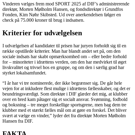
Vinderen vælges frem mod SPORT 2025 af DIF’s administrerende
direktør, Morten Mølholm Hansen, og fondsdirektør i Grundfos
Fonden, Kim Nøhr Skibsted. Ud over anerkendelsen følger en
check på 75.000 kroner til brug i indsatsen.
Kriterier for udvælgelsen
I udvælgelsen af kandidater til prisen har juryen forholdt sig til en
række opstillede kriterier. Man har blandt andet set på, om den
sociale indsats har skabt opmærksomhed om – eller bedre forhold
for – minoriteter i idrættens verden, om den har medvirket til øget
livskvalitet og trivsel hos en gruppe, og om den i særlig grad har
styrket lokalsamfundet.
“I år har vi tre nominerede, der ikke begrænser sig. De går hele
vejen for at inkludere flest mulige i idrættens fællesskaber, og det er
beundringsværdigt. Som direktør i DIF glæder det mig, at klubber
over en bred kam påtager sig et socialt ansvar. Svømning, fodbold
og boksning – tre meget forskellige sportsgrene, men bag dem tre
klubber med et stærkt fælles mål om at gøre en forskel. Det bliver
svært at vælge en vinder,” lyder det fra direktør Morten Mølholm
Hansen fra DIF.
FAKTA