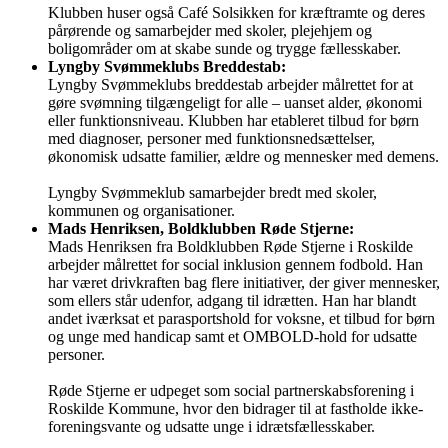
Klubben huser også Café Solsikken for kræftramte og deres
pårørende og samarbejder med skoler, plejehjem og
boligområder om at skabe sunde og trygge fællesskaber.
Lyngby Svømmeklubs Breddestab:
Lyngby Svømmeklubs breddestab arbejder målrettet for at
gøre svømning tilgængeligt for alle – uanset alder, økonomi
eller funktionsniveau. Klubben har etableret tilbud for børn
med diagnoser, personer med funktionsnedsættelser,
økonomisk udsatte familier, ældre og mennesker med demens.
Lyngby Svømmeklub samarbejder bredt med skoler,
kommunen og organisationer.
Mads Henriksen, Boldklubben Røde Stjerne:
Mads Henriksen fra Boldklubben Røde Stjerne i Roskilde
arbejder målrettet for social inklusion gennem fodbold. Han
har været drivkraften bag flere initiativer, der giver mennesker,
som ellers står udenfor, adgang til idrætten. Han har blandt
andet iværksat et parasportshold for voksne, et tilbud for børn
og unge med handicap samt et OMBOLD-hold for udsatte
personer.
Røde Stjerne er udpeget som social partnerskabsforening i
Roskilde Kommune, hvor den bidrager til at fastholde ikke-
foreningsvante og udsatte unge i idrætsfællesskaber.