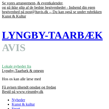
Se vores arrangement- & eventkalender,
og gå ikke glip af de bedste begivenheder - Indsend din egen
begivenhed på post@ltavis.dk -- Du kan også se under rubrikken
Kunst & Kultur
LYNGBY-TAARBÆK
AVIS
Lokale nyheder fra
Lyngby-Taarbæk & omegn
Hos os kan alle læse med
Få avisen tilsendt onsdag og fredag
Bestil på www.virumby.dk
Nyheder
Kunst & kultur
Sport