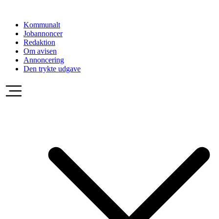
Videre
til
Kommunalt
indhold
Jobannoncer
Redaktion
Om avisen
Annoncering
Den trykte udgave