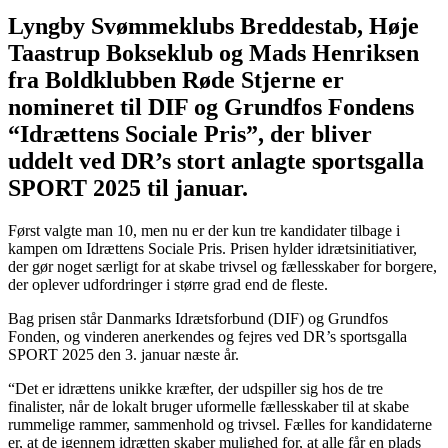
Lyngby Svømmeklubs Breddestab, Høje
Taastrup Bokseklub og Mads Henriksen
fra Boldklubben Røde Stjerne er
nomineret til DIF og Grundfos Fondens
“Idrættens Sociale Pris”, der bliver
uddelt ved DR’s stort anlagte sportsgalla
SPORT 2025 til januar.
Først valgte man 10, men nu er der kun tre kandidater tilbage i
kampen om Idrættens Sociale Pris. Prisen hylder idrætsinitiativer,
der gør noget særligt for at skabe trivsel og fællesskaber for borgere,
der oplever udfordringer i større grad end de fleste.
Bag prisen står Danmarks Idrætsforbund (DIF) og Grundfos
Fonden, og vinderen anerkendes og fejres ved DR’s sportsgalla
SPORT 2025 den 3. januar næste år.
“Det er idrættens unikke kræfter, der udspiller sig hos de tre
finalister, når de lokalt bruger uformelle fællesskaber til at skabe
rummelige rammer, sammenhold og trivsel. Fæl­les for kan­di­da­ter­ne
er, at de igen­nem idræt­ten ska­ber mu­lig­he­d for, at alle får en plads