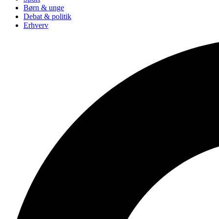
Børn & unge
Debat & politik
Erhverv