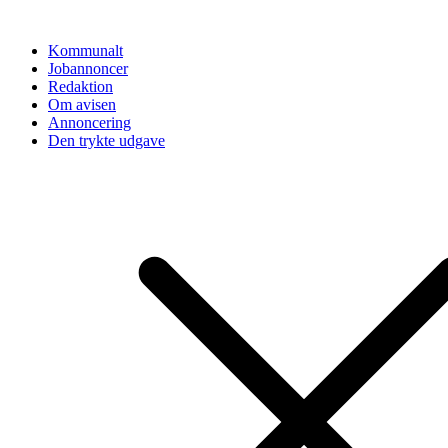
Videre
til
Kommunalt
indhold
Jobannoncer
Redaktion
Om avisen
Annoncering
Den trykte udgave