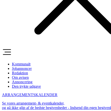
Kommunalt
Jobannoncer
Redaktion
Om avisen
Annoncering
Den trykte udgave
ARRANGEMENTSKALENDER
Se vores arrangement- & eventkalender,
og gå ikke glip af de bedste begivenheder - Indsend din egen begive