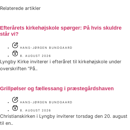
Relaterede artikler
Efterårets kirkehøjskole spørger: På hvis skuldre
står vi?
HANS-JØRGEN BUNDGAARD
8. AUGUST 2026
Lyngby Kirke inviterer i efteråret til kirkehøjskole under
overskriften ”På..
Grillpølser og fællessang i præstegårdshaven
HANS-JØRGEN BUNDGAARD
8. AUGUST 2026
Christianskirken i Lyngby inviterer torsdag den 20. august
til en..