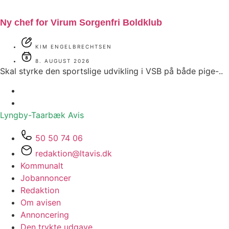
Ny chef for Virum Sorgenfri Boldklub
KIM ENGELBRECHTSEN
8. AUGUST 2026
Skal styrke den sportslige udvikling i VSB på både pige-..
Lyngby-Taarbæk
Avis
50 50 74 06
redaktion@ltavis.dk
Kommunalt
Jobannoncer
Redaktion
Om avisen
Annoncering
Den trykte udgave