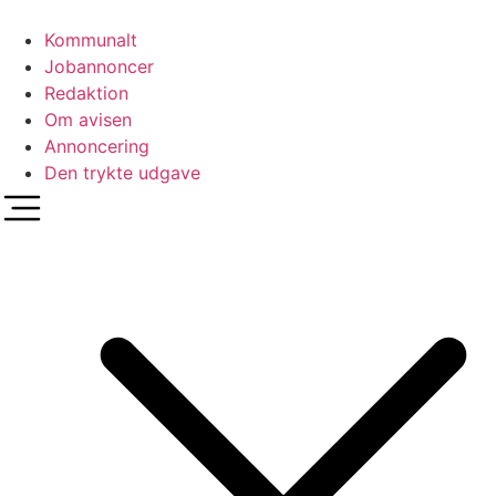
Videre
til
Kommunalt
indhold
Jobannoncer
Redaktion
Om avisen
Annoncering
Den trykte udgave