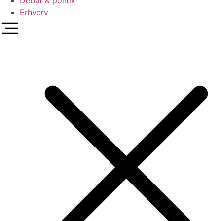
Debat & politik
Erhverv