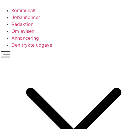
Videre
til
Kommunalt
indhold
Jobannoncer
Redaktion
Om avisen
Annoncering
Den trykte udgave