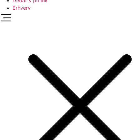
Debat & politik
Erhverv