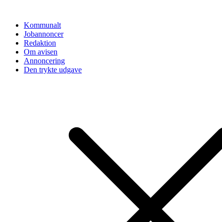
Videre
til
Kommunalt
indhold
Jobannoncer
Redaktion
Om avisen
Annoncering
Den trykte udgave