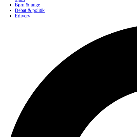
Børn & unge
Debat & politik
Erhverv