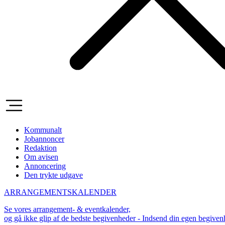
Kommunalt
Jobannoncer
Redaktion
Om avisen
Annoncering
Den trykte udgave
ARRANGEMENTSKALENDER
Se vores arrangement- & eventkalender,
og gå ikke glip af de bedste begivenheder - Indsend din egen begive