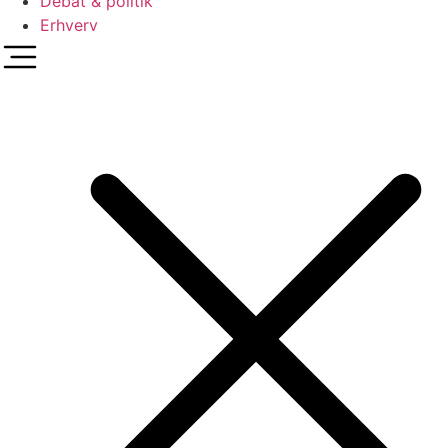
Debat & politik
Erhverv