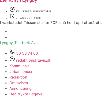
Lær at sy i Lyngby
KIM ENGELBRECHTSEN
7. AUGUST 2026
I værkstedet Trissen starter FOF små hold op i efteråret...
Lyngby-Taarbæk
Avis
50 50 74 06
redaktion@ltavis.dk
Kommunalt
Jobannoncer
Redaktion
Om avisen
Annoncering
Den trykte udgave