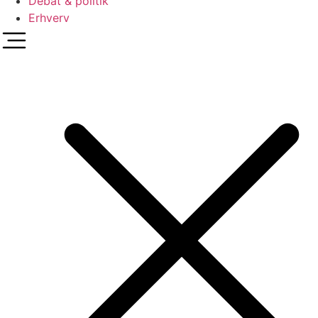
Debat & politik
Erhverv