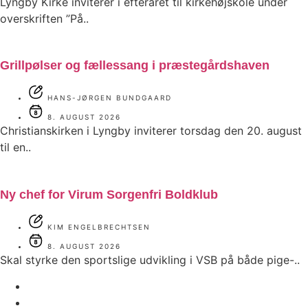
Lyngby Kirke inviterer i efteråret til kirkehøjskole under
overskriften ”På..
Grillpølser og fællessang i præstegårdshaven
HANS-JØRGEN BUNDGAARD
8. AUGUST 2026
Christianskirken i Lyngby inviterer torsdag den 20. august
til en..
Ny chef for Virum Sorgenfri Boldklub
KIM ENGELBRECHTSEN
8. AUGUST 2026
Skal styrke den sportslige udvikling i VSB på både pige-..