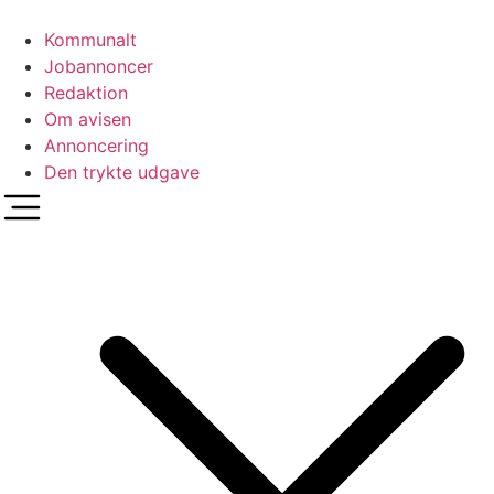
Videre
til
Kommunalt
indhold
Jobannoncer
Redaktion
Om avisen
Annoncering
Den trykte udgave