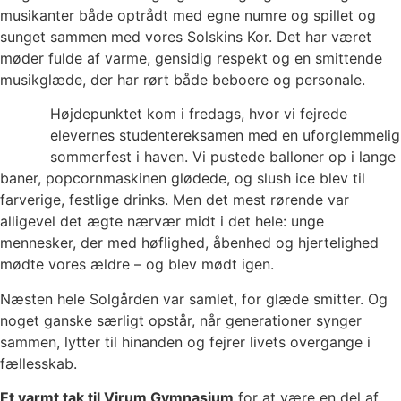
musikanter både optrådt med egne numre og spillet og
sunget sammen med vores Solskins Kor. Det har været
møder fulde af varme, gensidig respekt og en smittende
musikglæde, der har rørt både beboere og personale.
Højdepunktet kom i fredags, hvor vi fejrede
elevernes studentereksamen med en uforglemmelig
sommerfest i haven. Vi pustede balloner op i lange
baner, popcornmaskinen glødede, og slush ice blev til
farverige, festlige drinks. Men det mest rørende var
alligevel det ægte nærvær midt i det hele: unge
mennesker, der med høflighed, åbenhed og hjertelighed
mødte vores ældre – og blev mødt igen.
Næsten hele Solgården var samlet, for glæde smitter. Og
noget ganske særligt opstår, når generationer synger
sammen, lytter til hinanden og fejrer livets overgange i
fællesskab.
Et varmt tak til Virum Gymnasium
for at være en del af