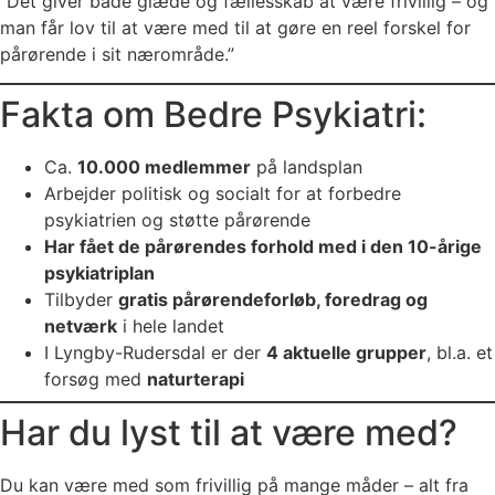
“Det giver både glæde og fællesskab at være frivillig – og
man får lov til at være med til at gøre en reel forskel for
pårørende i sit nærområde.”
Fakta om Bedre Psykiatri:
Ca.
10.000 medlemmer
på landsplan
Arbejder politisk og socialt for at forbedre
psykiatrien og støtte pårørende
Har fået de pårørendes forhold med i den 10-årige
psykiatriplan
Tilbyder
gratis pårørendeforløb, foredrag og
netværk
i hele landet
I Lyngby-Rudersdal er der
4 aktuelle grupper
, bl.a. et
forsøg med
naturterapi
Har du lyst til at være med?
Du kan være med som frivillig på mange måder – alt fra