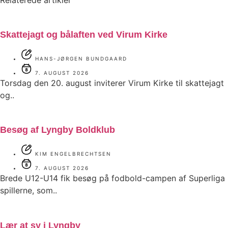
Skattejagt og bålaften ved Virum Kirke
HANS-JØRGEN BUNDGAARD
7. AUGUST 2026
Torsdag den 20. august inviterer Virum Kirke til skattejagt
og..
Besøg af Lyngby Boldklub
KIM ENGELBRECHTSEN
7. AUGUST 2026
Brede U12-U14 fik besøg på fodbold-campen af Superliga
spillerne, som..
Lær at sy i Lyngby