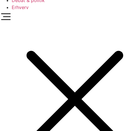
Debat & politik
Erhverv