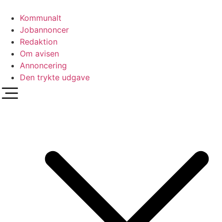
Videre
til
Kommunalt
indhold
Jobannoncer
Redaktion
Om avisen
Annoncering
Den trykte udgave