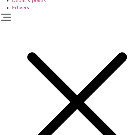
Debat & politik
Erhverv