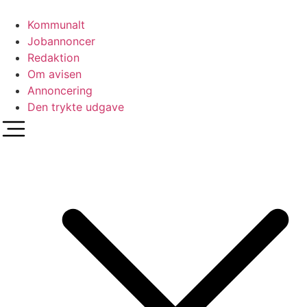
Videre
til
Kommunalt
indhold
Jobannoncer
Redaktion
Om avisen
Annoncering
Den trykte udgave