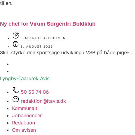
til en..
Ny chef for Virum Sorgenfri Boldklub
KIM ENGELBRECHTSEN
8. AUGUST 2026
Skal styrke den sportslige udvikling i VSB på både pige-..
Lyngby-Taarbæk
Avis
50 50 74 06
redaktion@ltavis.dk
Kommunalt
Jobannoncer
Redaktion
Om avisen