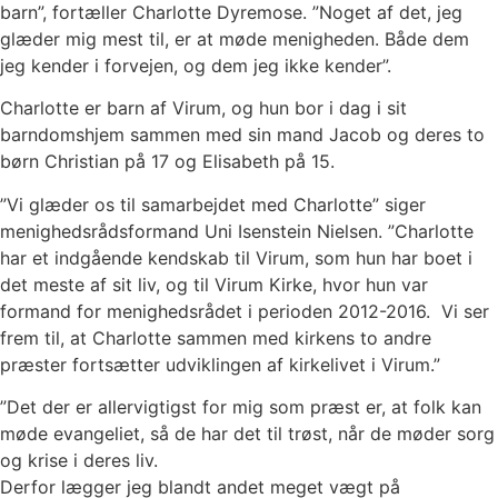
barn”, fortæller Charlotte Dyremose. ”Noget af det, jeg
glæder mig mest til, er at møde menigheden. Både dem
jeg kender i forvejen, og dem jeg ikke kender”.
Charlotte er barn af Virum, og hun bor i dag i sit
barndomshjem sammen med sin mand Jacob og deres to
børn Christian på 17 og Elisabeth på 15.
”Vi glæder os til samarbejdet med Charlotte” siger
menighedsrådsformand Uni Isenstein Nielsen. ”Charlotte
har et indgående kendskab til Virum, som hun har boet i
det meste af sit liv, og til Virum Kirke, hvor hun var
formand for menighedsrådet i perioden 2012-2016. Vi ser
frem til, at Charlotte sammen med kirkens to andre
præster fortsætter udviklingen af kirkelivet i Virum.”
”Det der er allervigtigst for mig som præst er, at folk kan
møde evangeliet, så de har det til trøst, når de møder sorg
og krise i deres liv.
Derfor lægger jeg blandt andet meget vægt på