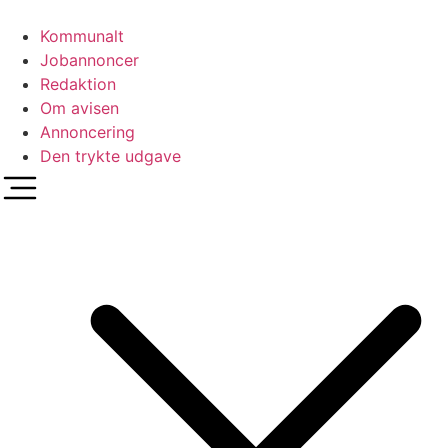
Videre
til
Kommunalt
indhold
Jobannoncer
Redaktion
Om avisen
Annoncering
Den trykte udgave