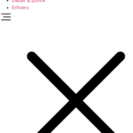
Debat & politik
Erhverv