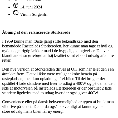
14. juni 2024
Virum-Sorgenfri
Åbning af den relancerede Storkerede
I 1959 kunne man første gang stifte bekendtskab med den
bemandede Rasteplads Storkereden, her kunne man tage et hvil og
nyde noget rigtig lækker mad i de hyggelige omgivelser. Det var
blandt andet smørrebrød af høj kvalitet samt et stort udvalg af andre
retter.
Den nye version af Storkereden drives af OK som har lejet den i en
årrække frem. Det vil ikke være muligt at købe benzin på
rastepladsen, men kun opladning af el-biler. Til det brug er der
opstillet 4 lade standere med hver to udtag á 400W og på den anden
side af motorvejen på rasteplads Lærkereden er der opstillet 2 lade
standere ligeledes med to udtag hver der også giver 400W.
Convenience eller på dansk bekvemmelighed er typen af butik man
vil drive på stedet. Det er da også bekvemligt at kunne nyde det
store udvalg mens bilen får ny energi.