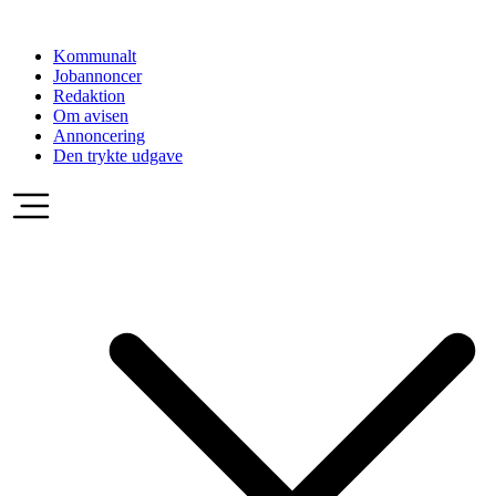
Videre
til
Kommunalt
indhold
Jobannoncer
Redaktion
Om avisen
Annoncering
Den trykte udgave