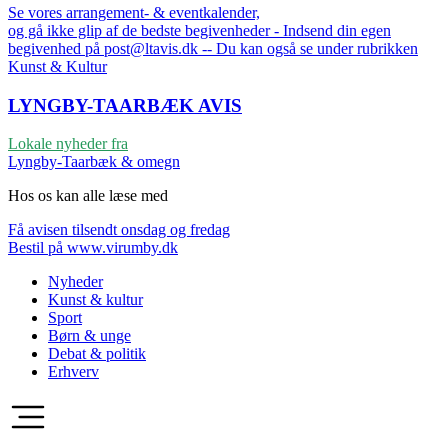
Se vores arrangement- & eventkalender,
og gå ikke glip af de bedste begivenheder - Indsend din egen
begivenhed på post@ltavis.dk -- Du kan også se under rubrikken
Kunst & Kultur
LYNGBY-TAARBÆK
AVIS
Lokale nyheder fra
Lyngby-Taarbæk & omegn
Hos os kan alle læse med
Få avisen tilsendt onsdag og fredag
Bestil på www.virumby.dk
Nyheder
Kunst & kultur
Sport
Børn & unge
Debat & politik
Erhverv