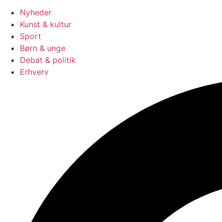
Nyheder
Kunst & kultur
Sport
Børn & unge
Debat & politik
Erhverv