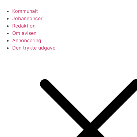
Videre
til
Kommunalt
indhold
Jobannoncer
Redaktion
Om avisen
Annoncering
Den trykte udgave