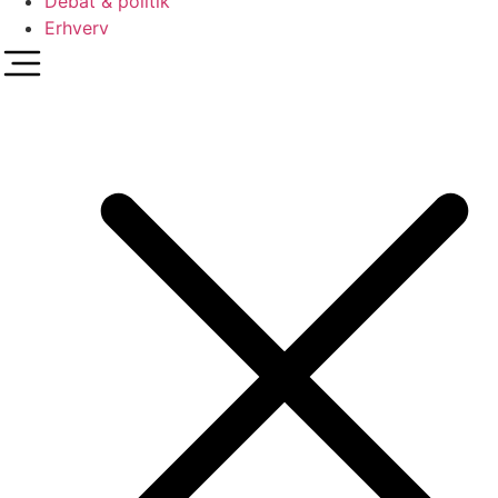
Debat & politik
Erhverv