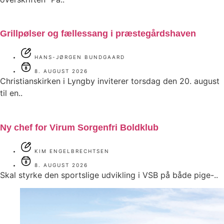
Grillpølser og fællessang i præstegårdshaven
HANS-JØRGEN BUNDGAARD
8. AUGUST 2026
Christianskirken i Lyngby inviterer torsdag den 20. august
til en..
Ny chef for Virum Sorgenfri Boldklub
KIM ENGELBRECHTSEN
8. AUGUST 2026
Skal styrke den sportslige udvikling i VSB på både pige-..