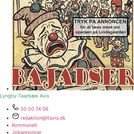
Lyngby-Taarbæk
Avis
50 50 74 06
redaktion@ltavis.dk
Kommunalt
Jobannoncer