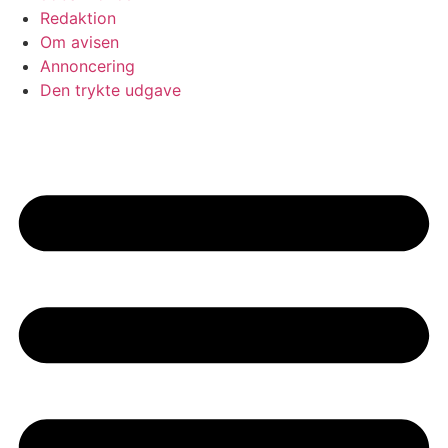
Redaktion
Om avisen
Annoncering
Den trykte udgave