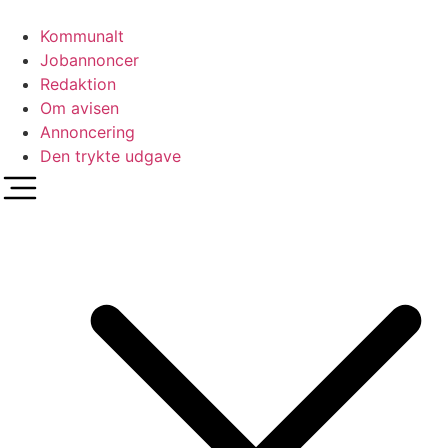
Videre
til
Kommunalt
indhold
Jobannoncer
Redaktion
Om avisen
Annoncering
Den trykte udgave