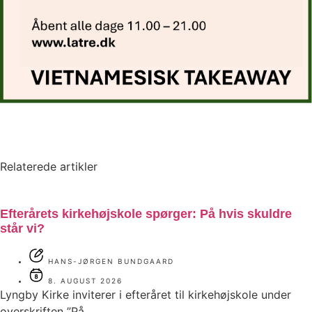
Relaterede artikler
Efterårets kirkehøjskole spørger: På hvis skuldre
står vi?
HANS-JØRGEN BUNDGAARD
8. AUGUST 2026
Lyngby Kirke inviterer i efteråret til kirkehøjskole under
overskriften ”På..