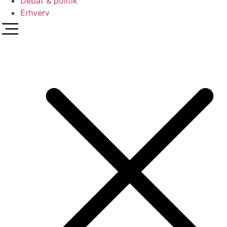
Debat & politik
Erhverv