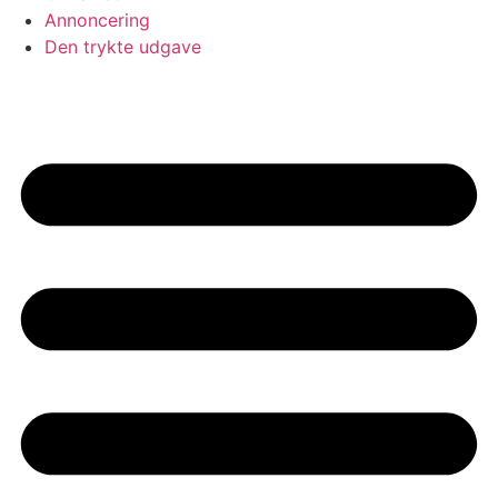
Annoncering
Den trykte udgave