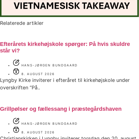
Relaterede artikler
Efterårets kirkehøjskole spørger: På hvis skuldre
står vi?
HANS-JØRGEN BUNDGAARD
8. AUGUST 2026
Lyngby Kirke inviterer i efteråret til kirkehøjskole under
overskriften ”På..
Grillpølser og fællessang i præstegårdshaven
HANS-JØRGEN BUNDGAARD
8. AUGUST 2026
Christianskirken i Lyngby inviterer torsdag den 20. august