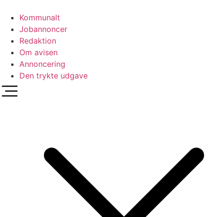
Videre
til
Kommunalt
indhold
Jobannoncer
Redaktion
Om avisen
Annoncering
Den trykte udgave