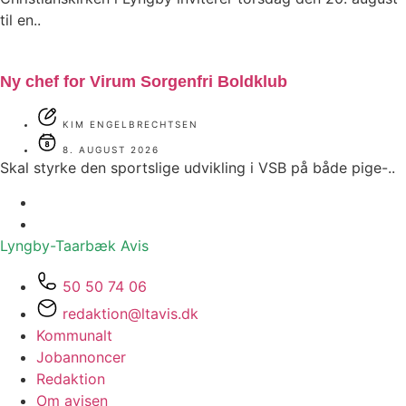
til en..
Ny chef for Virum Sorgenfri Boldklub
KIM ENGELBRECHTSEN
8. AUGUST 2026
Skal styrke den sportslige udvikling i VSB på både pige-..
Lyngby-Taarbæk
Avis
50 50 74 06
redaktion@ltavis.dk
Kommunalt
Jobannoncer
Redaktion
Om avisen