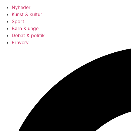
Nyheder
Kunst & kultur
Sport
Børn & unge
Debat & politik
Erhverv