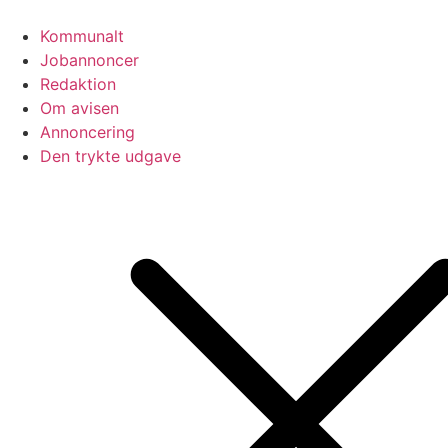
Videre
til
Kommunalt
indhold
Jobannoncer
Redaktion
Om avisen
Annoncering
Den trykte udgave