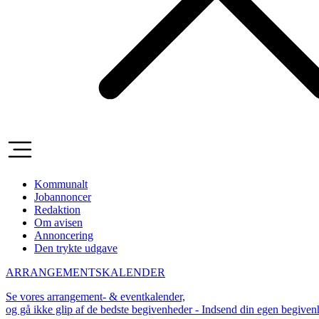
Kommunalt
Jobannoncer
Redaktion
Om avisen
Annoncering
Den trykte udgave
ARRANGEMENTSKALENDER
Se vores arrangement- & eventkalender,
og gå ikke glip af de bedste begivenheder - Indsend din egen begive