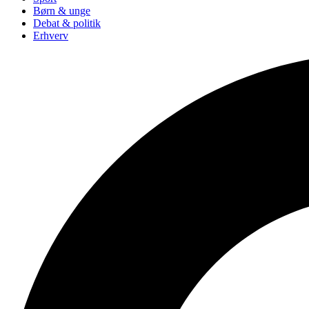
Børn & unge
Debat & politik
Erhverv