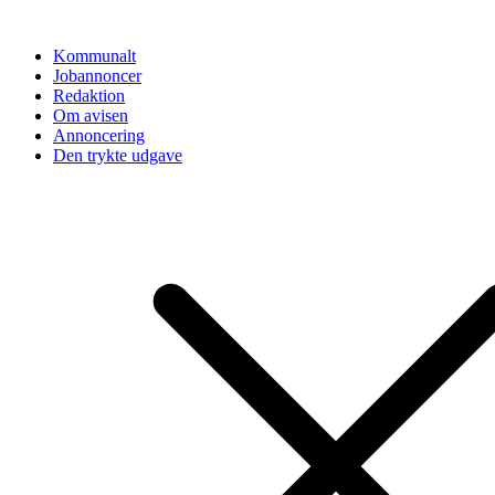
Videre
til
Kommunalt
indhold
Jobannoncer
Redaktion
Om avisen
Annoncering
Den trykte udgave