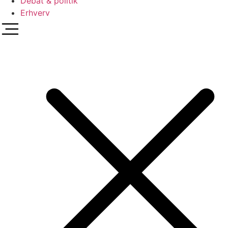
Debat & politik
Erhverv