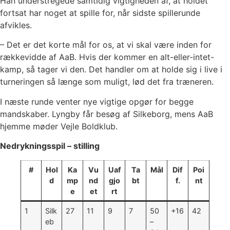
Han understregede samtidig vigtigheden af, at holdet
fortsat har noget at spille for, når sidste spillerunde
afvikles.
– Det er det korte mål for os, at vi skal være inden for
rækkevidde af AaB. Hvis der kommer en alt-eller-intet-
kamp, så tager vi den. Det handler om at holde sig i live i
turneringen så længe som muligt, lød det fra træneren.
I næste runde venter nye vigtige opgør for begge
mandskaber. Lyngby får besøg af Silkeborg, mens AaB
hjemme møder Vejle Boldklub.
Nedrykningsspil – stilling
#
Hol
Ka
Vu
Uaf
Ta
Mål
Dif
Poi
d
mp
nd
gjo
bt
f.
nt
e
et
rt
1
Silk
27
11
9
7
50
+16
42
eb
–