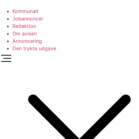
Videre
til
Kommunalt
indhold
Jobannoncer
Redaktion
Om avisen
Annoncering
Den trykte udgave