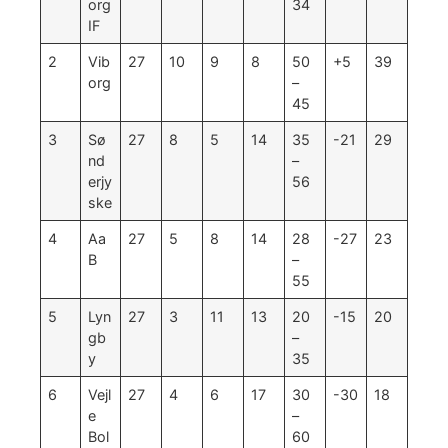
org
34
IF
2
Vib
27
10
9
8
50
+5
39
org
–
45
3
Sø
27
8
5
14
35
-21
29
nd
–
erjy
56
ske
4
Aa
27
5
8
14
28
-27
23
B
–
55
5
Lyn
27
3
11
13
20
-15
20
gb
–
y
35
6
Vejl
27
4
6
17
30
-30
18
e
–
Bol
60