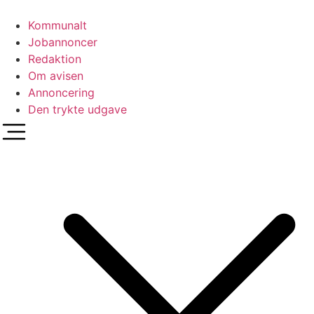
Videre
til
Kommunalt
indhold
Jobannoncer
Redaktion
Om avisen
Annoncering
Den trykte udgave