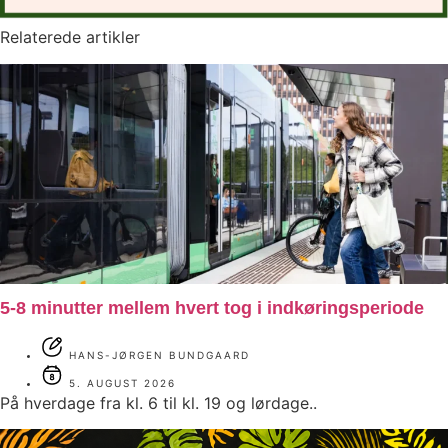
Relaterede artikler
5-8 minutter mellem hvert tog i indkøringsperiode
HANS-JØRGEN BUNDGAARD
5. AUGUST 2026
På hverdage fra kl. 6 til kl. 19 og lørdage..