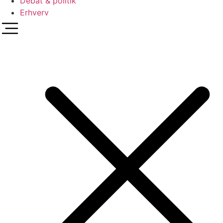
Debat & politik
Erhverv