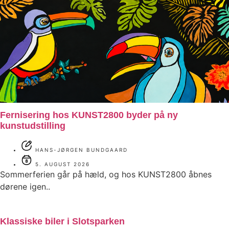
Fernisering hos KUNST2800 byder på ny
kunstudstilling
HANS-JØRGEN BUNDGAARD
5. AUGUST 2026
Sommerferien går på hæld, og hos KUNST2800 åbnes
dørene igen..
Klassiske biler i Slotsparken