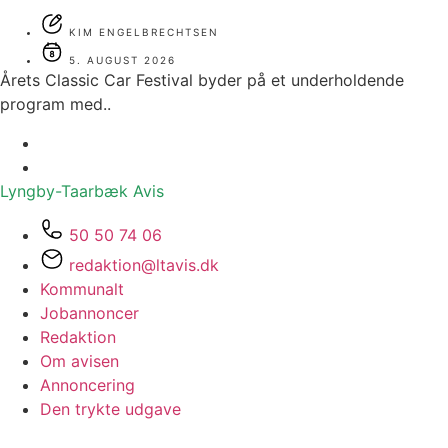
KIM ENGELBRECHTSEN
5. AUGUST 2026
Årets Classic Car Festival byder på et underholdende
program med..
Lyngby-Taarbæk
Avis
50 50 74 06
redaktion@ltavis.dk
Kommunalt
Jobannoncer
Redaktion
Om avisen
Annoncering
Den trykte udgave