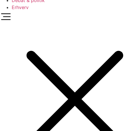
Debat & politik
Erhverv