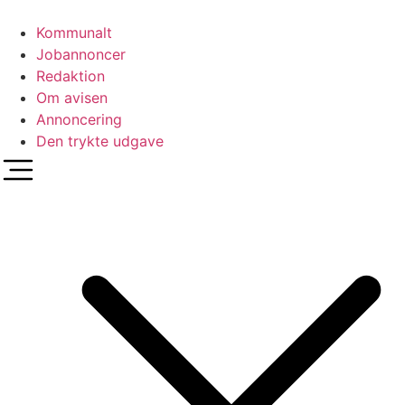
Videre
til
Kommunalt
indhold
Jobannoncer
Redaktion
Om avisen
Annoncering
Den trykte udgave