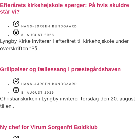
Efterårets kirkehøjskole spørger: På hvis skuldre
står vi?
HANS-JØRGEN BUNDGAARD
8. AUGUST 2026
Lyngby Kirke inviterer i efteråret til kirkehøjskole under
overskriften ”På..
Grillpølser og fællessang i præstegårdshaven
HANS-JØRGEN BUNDGAARD
8. AUGUST 2026
Christianskirken i Lyngby inviterer torsdag den 20. august
til en..
Ny chef for Virum Sorgenfri Boldklub