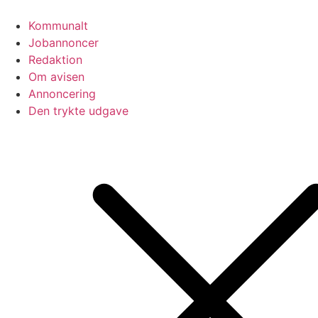
Videre
til
Kommunalt
indhold
Jobannoncer
Redaktion
Om avisen
Annoncering
Den trykte udgave