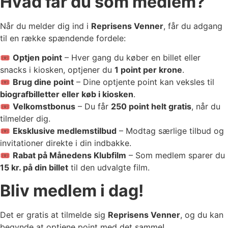
Hvad får du som medlem?
Når du melder dig ind i
Reprisens Venner
, får du adgang
til en række spændende fordele:
🎟
Optjen point
– Hver gang du køber en billet eller
snacks i kiosken, optjener du
1 point per krone
.
🎟
Brug dine point
– Dine optjente point kan veksles til
biografbilletter eller køb i kiosken
.
🎟
Velkomstbonus
– Du får
250 point helt gratis
, når du
tilmelder dig.
🎟
Eksklusive medlemstilbud
– Modtag særlige tilbud og
invitationer direkte i din indbakke.
🎟
Rabat på Månedens Klubfilm
– Som medlem sparer du
15 kr. på din billet
til den udvalgte film.
Bliv medlem i dag!
Det er gratis at tilmelde sig
Reprisens Venner
, og du kan
begynde at optjene point med det samme!