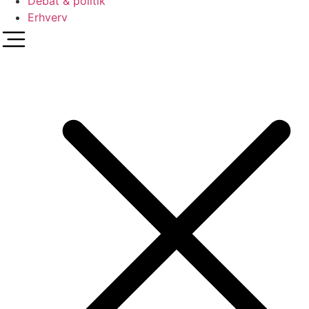
Debat & politik
Erhverv