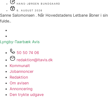
HANS-JØRGEN BUNDGAARD
6. AUGUST 2026
Sanne Salomonsen . Når Hovedstadens Letbane åbner i sin
fulde..
Lyngby-Taarbæk
Avis
50 50 74 06
redaktion@ltavis.dk
Kommunalt
Jobannoncer
Redaktion
Om avisen
Annoncering
Den trykte udgave