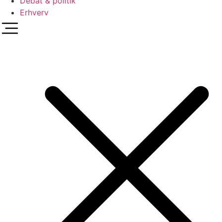
Debat & politik
Erhverv