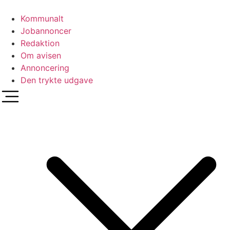
Videre
til
Kommunalt
indhold
Jobannoncer
Redaktion
Om avisen
Annoncering
Den trykte udgave