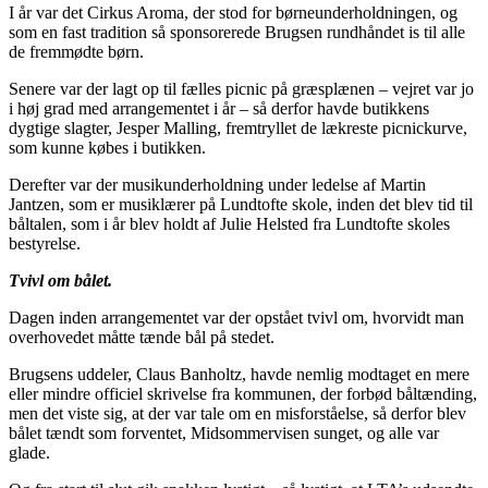
I år var det Cirkus Aroma, der stod for børneunderholdningen, og
som en fast tradition så sponsorerede Brugsen rundhåndet is til alle
de fremmødte børn.
Senere var der lagt op til fælles picnic på græsplænen – vejret var jo
i høj grad med arrangementet i år – så derfor havde butikkens
dygtige slagter, Jesper Malling, fremtryllet de lækreste picnickurve,
som kunne købes i butikken.
Derefter var der musikunderholdning under ledelse af Martin
Jantzen, som er musiklærer på Lundtofte skole, inden det blev tid til
båltalen, som i år blev holdt af Julie Helsted fra Lundtofte skoles
bestyrelse.
Tvivl om bålet.
Dagen inden arrangementet var der opstået tvivl om, hvorvidt man
overhovedet måtte tænde bål på stedet.
Brugsens uddeler, Claus Banholtz, havde nemlig modtaget en mere
eller mindre officiel skrivelse fra kommunen, der forbød båltænding,
men det viste sig, at der var tale om en misforståelse, så derfor blev
bålet tændt som forventet, Midsommervisen sunget, og alle var
glade.