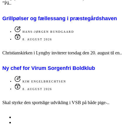
”På..
Grillpølser og fællessang i præstegårdshaven
HANS-JØRGEN BUNDGAARD
8. AUGUST 2026
Christianskirken i Lyngby inviterer torsdag den 20. august til en..
Ny chef for Virum Sorgenfri Boldklub
KIM ENGELBRECHTSEN
8. AUGUST 2026
Skal styrke den sportslige udvikling i VSB på både pige-..