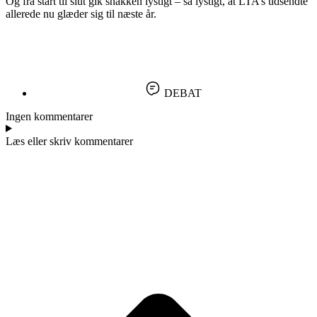
Og fra start til slut gik snakken lystigt – så lystigt, at LTA’s udsendte
allerede nu glæder sig til næste år.
DEBAT
Ingen kommentarer
Læs eller skriv kommentarer