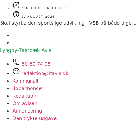
KIM ENGELBRECHTSEN
8. AUGUST 2026
Skal styrke den sportslige udvikling i VSB på både pige-..
Lyngby-Taarbæk
Avis
50 50 74 06
redaktion@ltavis.dk
Kommunalt
Jobannoncer
Redaktion
Om avisen
Annoncering
Den trykte udgave