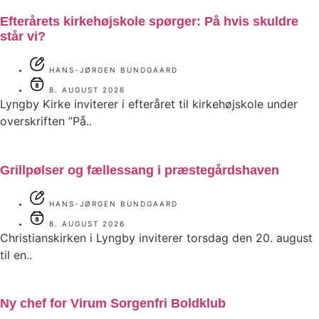
Efterårets kirkehøjskole spørger: På hvis skuldre
står vi?
HANS-JØRGEN BUNDGAARD
8. AUGUST 2026
Lyngby Kirke inviterer i efteråret til kirkehøjskole under
overskriften ”På..
Grillpølser og fællessang i præstegårdshaven
HANS-JØRGEN BUNDGAARD
8. AUGUST 2026
Christianskirken i Lyngby inviterer torsdag den 20. august
til en..
Ny chef for Virum Sorgenfri Boldklub