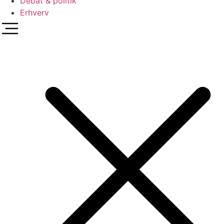
Debat & politik
Erhverv