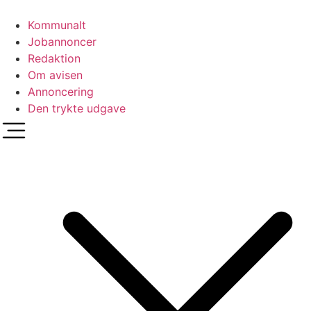
Videre
til
Kommunalt
indhold
Jobannoncer
Redaktion
Om avisen
Annoncering
Den trykte udgave