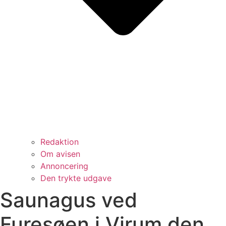
Redaktion
Om avisen
Annoncering
Den trykte udgave
Saunagus ved
Furesøen i Virum den