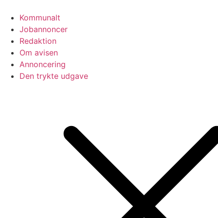
Videre
til
Kommunalt
indhold
Jobannoncer
Redaktion
Om avisen
Annoncering
Den trykte udgave