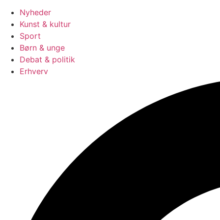
Nyheder
Kunst & kultur
Sport
Børn & unge
Debat & politik
Erhverv