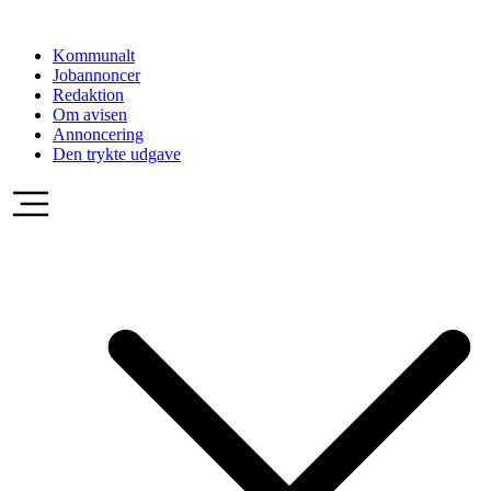
Videre
til
Kommunalt
indhold
Jobannoncer
Redaktion
Om avisen
Annoncering
Den trykte udgave