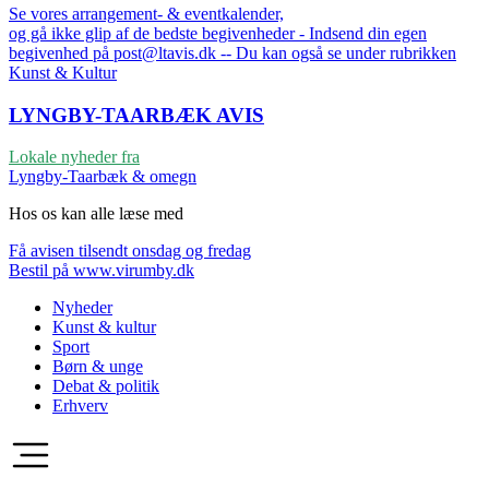
Se vores arrangement- & eventkalender,
og gå ikke glip af de bedste begivenheder - Indsend din egen
begivenhed på post@ltavis.dk -- Du kan også se under rubrikken
Kunst & Kultur
LYNGBY-TAARBÆK
AVIS
Lokale nyheder fra
Lyngby-Taarbæk & omegn
Hos os kan alle læse med
Få avisen tilsendt onsdag og fredag
Bestil på www.virumby.dk
Nyheder
Kunst & kultur
Sport
Børn & unge
Debat & politik
Erhverv