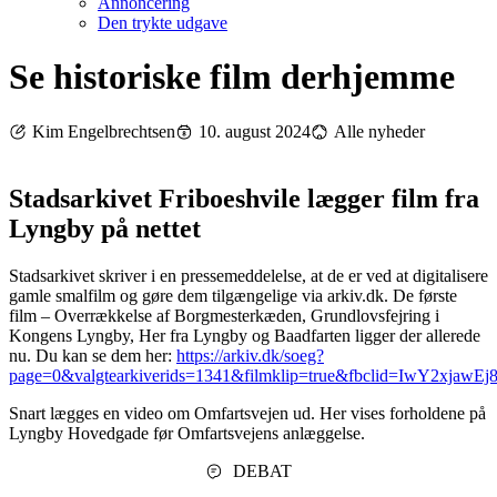
Annoncering
Den trykte udgave
Se historiske film derhjemme
Kim Engelbrechtsen
10. august 2024
Alle nyheder
Stadsarkivet Friboeshvile lægger film fra
Lyngby på nettet
Stadsarkivet skriver i en pressemeddelelse, at de er ved at digitalisere
gamle smalfilm og gøre dem tilgængelige via arkiv.dk. De første
film – Overrækkelse af Borgmesterkæden, Grundlovsfejring i
Kongens Lyngby, Her fra Lyngby og Baadfarten ligger der allerede
nu. Du kan se dem her:
https://arkiv.dk/soeg?
page=0&valgtearkiverids=1341&filmklip=true&fbclid=Iw
Snart lægges en video om Omfartsvejen ud. Her vises forholdene på
Lyngby Hovedgade før Omfartsvejens anlæggelse.
DEBAT