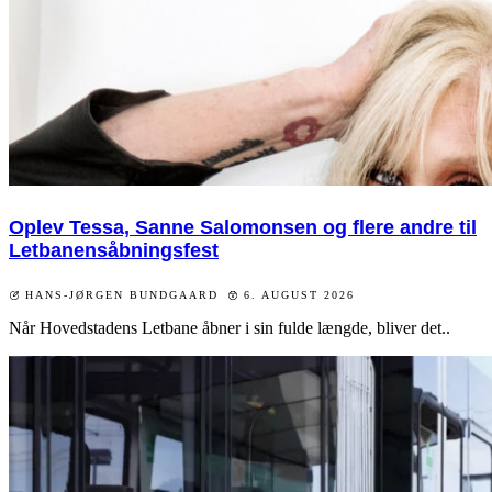
Oplev Tessa, Sanne Salomonsen og flere andre til
Letbanensåbningsfest
HANS-JØRGEN BUNDGAARD
6. AUGUST 2026
Når Hovedstadens Letbane åbner i sin fulde længde, bliver det..