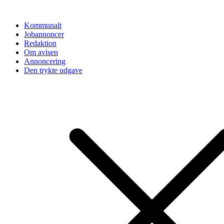
Videre
til
Kommunalt
indhold
Jobannoncer
Redaktion
Om avisen
Annoncering
Den trykte udgave