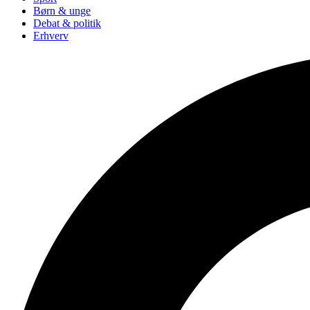
Børn & unge
Debat & politik
Erhverv