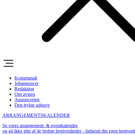
Kommunalt
Jobannoncer
Redaktion
Om avisen
Annoncering
Den trykte udgave
ARRANGEMENTSKALENDER
Se vores arrangement- & eventkalender,
og gå ikke glip af de bedste begivenheder - Indsend din egen begive