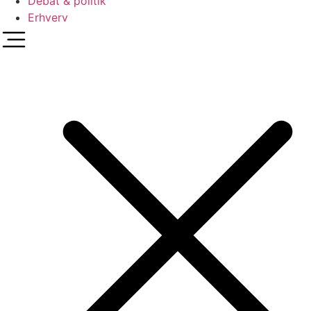
Debat & politik
Erhverv