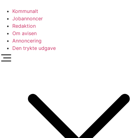
Videre
til
Kommunalt
indhold
Jobannoncer
Redaktion
Om avisen
Annoncering
Den trykte udgave