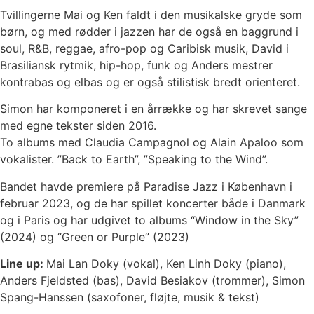
Tvillingerne Mai og Ken faldt i den musikalske gryde som
børn, og med rødder i jazzen har de også en baggrund i
soul, R&B, reggae, afro-pop og Caribisk musik, David i
Brasiliansk rytmik, hip-hop, funk og Anders mestrer
kontrabas og elbas og er også stilistisk bredt orienteret.
Simon har komponeret i en årrække og har skrevet sange
med egne tekster siden 2016.
To albums med Claudia Campagnol og Alain Apaloo som
vokalister. ”Back to Earth”, ”Speaking to the Wind”.
Bandet havde premiere på Paradise Jazz i København i
februar 2023, og de har spillet koncerter både i Danmark
og i Paris og har udgivet to albums “Window in the Sky”
(2024) og “Green or Purple” (2023)
Line up:
Mai Lan Doky (vokal), Ken Linh Doky (piano),
Anders Fjeldsted (bas), David Besiakov (trommer), Simon
Spang-Hanssen (saxofoner, fløjte, musik & tekst)