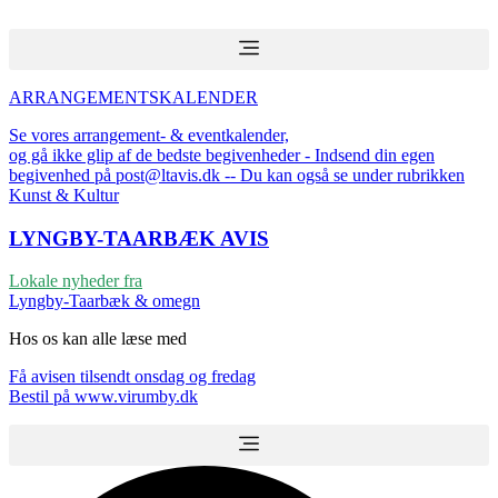
Videre
til
indhold
ARRANGEMENTSKALENDER
Se vores arrangement- & eventkalender,
og gå ikke glip af de bedste begivenheder - Indsend din egen
begivenhed på post@ltavis.dk -- Du kan også se under rubrikken
Kunst & Kultur
LYNGBY-TAARBÆK
AVIS
Lokale nyheder fra
Lyngby-Taarbæk & omegn
Hos os kan alle læse med
Få avisen tilsendt onsdag og fredag
Bestil på www.virumby.dk