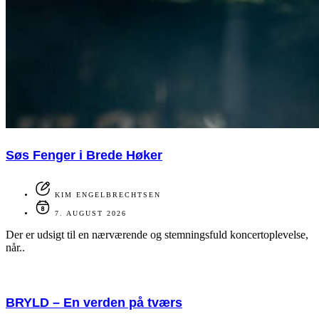
Søs Fenger i Brede Høker
KIM ENGELBRECHTSEN
7. AUGUST 2026
Der er udsigt til en nærværende og stemningsfuld koncertoplevelse,
når..
BRYLD – En verden på tværs