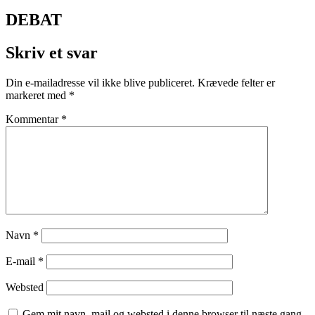
DEBAT
Skriv et svar
Din e-mailadresse vil ikke blive publiceret.
Krævede felter er
markeret med
*
Kommentar
*
Navn
*
E-mail
*
Websted
Gem mit navn, mail og websted i denne browser til næste gang