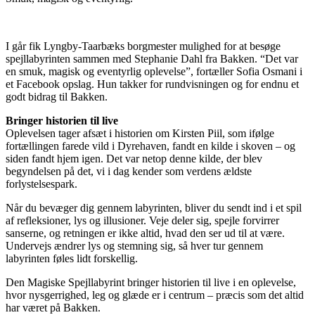
I går fik Lyngby-Taarbæks borgmester mulighed for at besøge
spejllabyrinten sammen med Stephanie Dahl fra Bakken. “Det var
en smuk, magisk og eventyrlig oplevelse”, fortæller Sofia Osmani i
et Facebook opslag. Hun takker for rundvisningen og for endnu et
godt bidrag til Bakken.
Bringer historien til live
Oplevelsen tager afsæt i historien om Kirsten Piil, som ifølge
fortællingen farede vild i Dyrehaven, fandt en kilde i skoven – og
siden fandt hjem igen. Det var netop denne kilde, der blev
begyndelsen på det, vi i dag kender som verdens ældste
forlystelsespark.
Når du bevæger dig gennem labyrinten, bliver du sendt ind i et spil
af refleksioner, lys og illusioner. Veje deler sig, spejle forvirrer
sanserne, og retningen er ikke altid, hvad den ser ud til at være.
Undervejs ændrer lys og stemning sig, så hver tur gennem
labyrinten føles lidt forskellig.
Den Magiske Spejllabyrint bringer historien til live i en oplevelse,
hvor nysgerrighed, leg og glæde er i centrum – præcis som det altid
har været på Bakken.