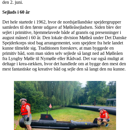
den 2. juni.
Sejlads i 60 år
Det hele startede i 1962, hvor de nordsjællandske spejdergrupper
samledes til den første udgave af Mølleåsejladsen. Siden blev der
sejlet i primitive, hjemmelavede både af granris og presenninger i
august måned i 60 år. Den lokale division Mølleå under Det Danske
Spejderkorps stod bag arrangementet, som spejdere fra hele landet
kunne tilmelde sig. Traditionen foreskrev, at man byggede en
primitiv båd, som man siden selv sejlede så langt ned ad Mølleåen
fra Lyngby Mølle til Nymølle eller Rådvad. Det var også muligt at
deltage i krea-rækken, hvor det handlede om at bygge den mest den
mest fantastiske og kreative båd og sejle den så langt den nu kunne.