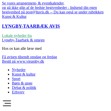
Se vores arrangement- & eventkalender,
og gå ikke glip af de bedste begivenheder - Indsend din egen
begivenhed på post@ltavis.dk -- Du kan også se under rubrikken
Kunst & Kultur
LYNGBY-TAARBÆK
AVIS
Lokale nyheder fra
Lyngby-Taarbæk & omegn
Hos os kan alle læse med
Få avisen tilsendt onsdag og fredag
Bestil på www.virumby.dk
Nyheder
Kunst & kultur
Sport
Børn & unge
Debat & politik
Erhverv