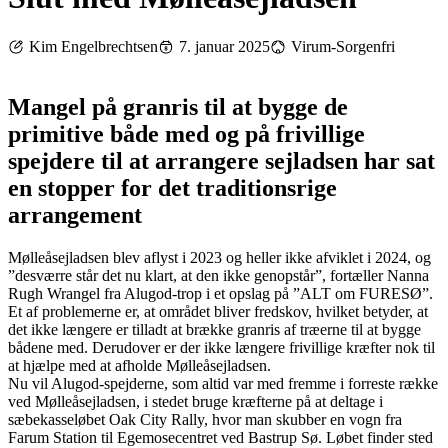
Kim Engelbrechtsen
7. januar 2025
Virum-Sorgenfri
Mangel på granris til at bygge de
primitive både med og på frivillige
spejdere til at arrangere sejladsen har sat
en stopper for det traditionsrige
arrangement
Mølleåsejladsen blev aflyst i 2023 og heller ikke afviklet i 2024, og
”desværre står det nu klart, at den ikke genopstår”, fortæller Nanna
Rugh Wrangel fra Alugod-trop i et opslag på ”ALT om FURESØ”.
Et af problemerne er, at området bliver fredskov, hvilket betyder, at
det ikke længere er tilladt at brække granris af træerne til at bygge
bådene med. Derudover er der ikke længere frivillige kræfter nok til
at hjælpe med at afholde Mølleåsejladsen.
Nu vil Alugod-spejderne, som altid var med fremme i forreste række
ved Mølleåsejladsen, i stedet bruge kræfterne på at deltage i
sæbekasseløbet Oak City Rally, hvor man skubber en vogn fra
Farum Station til Egemosecentret ved Bastrup Sø. Løbet finder sted