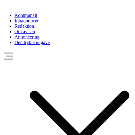
Videre
til
Kommunalt
indhold
Jobannoncer
Redaktion
Om avisen
Annoncering
Den trykte udgave