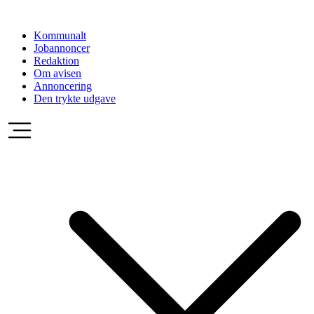
Videre
til
Kommunalt
indhold
Jobannoncer
Redaktion
Om avisen
Annoncering
Den trykte udgave