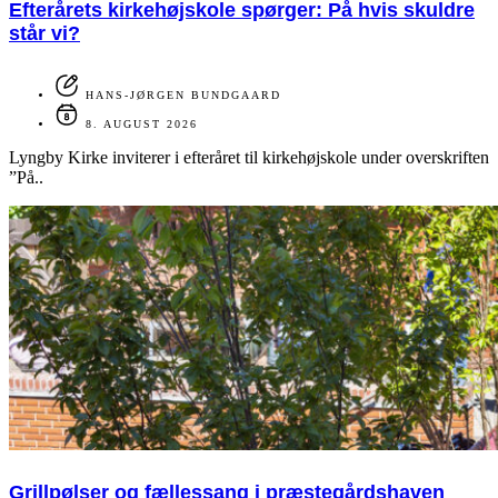
Efterårets kirkehøjskole spørger: På hvis skuldre
står vi?
HANS-JØRGEN BUNDGAARD
8. AUGUST 2026
Lyngby Kirke inviterer i efteråret til kirkehøjskole under overskriften
”På..
Grillpølser og fællessang i præstegårdshaven