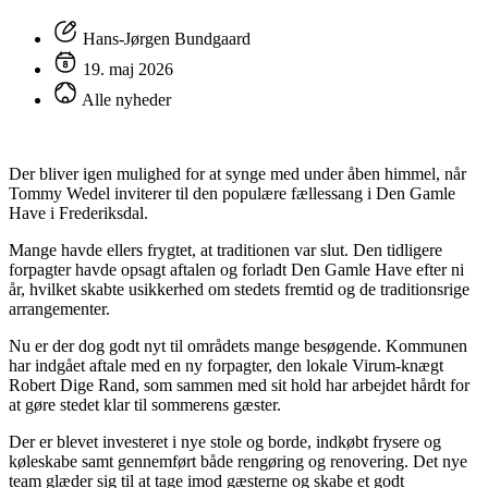
Hans-Jørgen Bundgaard
19. maj 2026
Alle nyheder
Der bliver igen mulighed for at synge med under åben himmel, når
Tommy Wedel inviterer til den populære fællessang i Den Gamle
Have i Frederiksdal.
Mange havde ellers frygtet, at traditionen var slut. Den tidligere
forpagter havde opsagt aftalen og forladt Den Gamle Have efter ni
år, hvilket skabte usikkerhed om stedets fremtid og de traditionsrige
arrangementer.
Nu er der dog godt nyt til områdets mange besøgende. Kommunen
har indgået aftale med en ny forpagter, den lokale Virum-knægt
Robert Dige Rand, som sammen med sit hold har arbejdet hårdt for
at gøre stedet klar til sommerens gæster.
Der er blevet investeret i nye stole og borde, indkøbt frysere og
køleskabe samt gennemført både rengøring og renovering. Det nye
team glæder sig til at tage imod gæsterne og skabe et godt