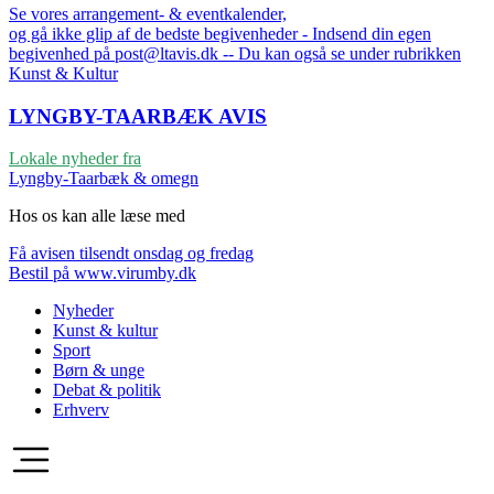
Se vores arrangement- & eventkalender,
og gå ikke glip af de bedste begivenheder - Indsend din egen
begivenhed på post@ltavis.dk -- Du kan også se under rubrikken
Kunst & Kultur
LYNGBY-TAARBÆK
AVIS
Lokale nyheder fra
Lyngby-Taarbæk & omegn
Hos os kan alle læse med
Få avisen tilsendt onsdag og fredag
Bestil på www.virumby.dk
Nyheder
Kunst & kultur
Sport
Børn & unge
Debat & politik
Erhverv