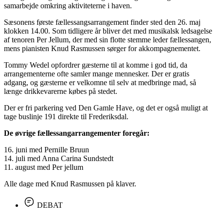
samarbejde omkring aktiviteterne i haven.
Sæsonens første fællessangsarrangement finder sted den 26. maj
klokken 14.00. Som tidligere år bliver det med musikalsk ledsagelse
af tenoren Per Jellum, der med sin flotte stemme leder fællessangen,
mens pianisten Knud Rasmussen sørger for akkompagnementet.
Tommy Wedel opfordrer gæsterne til at komme i god tid, da
arrangementerne ofte samler mange mennesker. Der er gratis
adgang, og gæsterne er velkomne til selv at medbringe mad, så
længe drikkevarerne købes på stedet.
Der er fri parkering ved Den Gamle Have, og det er også muligt at
tage buslinje 191 direkte til Frederiksdal.
De øvrige fællessangarrangementer foregår:
16. juni med Pernille Bruun
14. juli med Anna Carina Sundstedt
11. august med Per jellum
Alle dage med Knud Rasmussen på klaver.
DEBAT