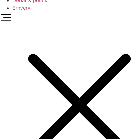
Debat & politik
Erhverv