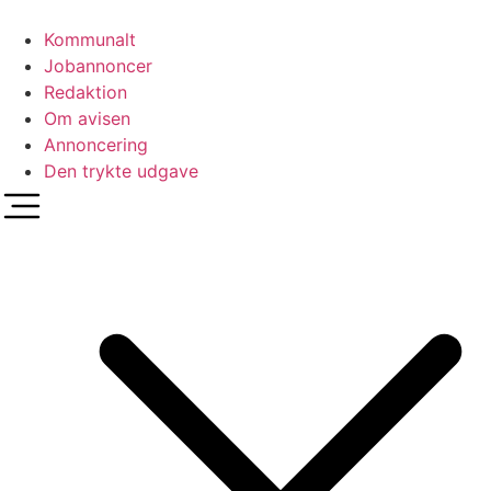
Videre
til
Kommunalt
indhold
Jobannoncer
Redaktion
Om avisen
Annoncering
Den trykte udgave