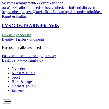
Se vores arrangement- & eventkalender,
og gå ikke glip af de bedste begivenheder - Indsend din egen
begivenhed på post@ltavis.dk -- Du kan også se under rubrikken
Kunst & Kultur
LYNGBY-TAARBÆK
AVIS
Lokale nyheder fra
Lyngby-Taarbæk & omegn
Hos os kan alle læse med
Få avisen tilsendt onsdag og fredag
Bestil på www.virumby.dk
Nyheder
Kunst & kultur
Sport
Børn & unge
Debat & politik
Erhverv