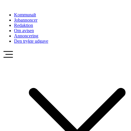
Videre
til
Kommunalt
indhold
Jobannoncer
Redaktion
Om avisen
Annoncering
Den trykte udgave