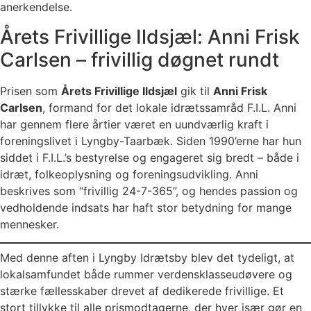
anerkendelse.
Årets Frivillige Ildsjæl: Anni Frisk
Carlsen – frivillig døgnet rundt
Prisen som
Årets Frivillige Ildsjæl
gik til
Anni Frisk
Carlsen
, formand for det lokale idrætssamråd F.I.L. Anni
har gennem flere årtier været en uundværlig kraft i
foreningslivet i Lyngby-Taarbæk. Siden 1990’erne har hun
siddet i F.I.L.’s bestyrelse og engageret sig bredt – både i
idræt, folkeoplysning og foreningsudvikling. Anni
beskrives som “frivillig 24-7-365”, og hendes passion og
vedholdende indsats har haft stor betydning for mange
mennesker.
Med denne aften i Lyngby Idrætsby blev det tydeligt, at
lokalsamfundet både rummer verdensklasseudøvere og
stærke fællesskaber drevet af dedikerede frivillige. Et
stort tillykke til alle prismodtagerne, der hver især gør en