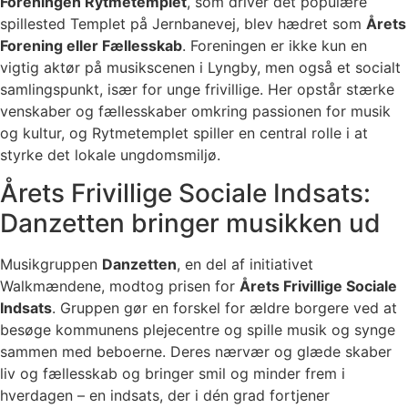
Foreningen Rytmetemplet
, som driver det populære
spillested Templet på Jernbanevej, blev hædret som
Årets
Forening eller Fællesskab
. Foreningen er ikke kun en
vigtig aktør på musikscenen i Lyngby, men også et socialt
samlingspunkt, især for unge frivillige. Her opstår stærke
venskaber og fællesskaber omkring passionen for musik
og kultur, og Rytmetemplet spiller en central rolle i at
styrke det lokale ungdomsmiljø.
Årets Frivillige Sociale Indsats:
Danzetten bringer musikken ud
Musikgruppen
Danzetten
, en del af initiativet
Walkmændene, modtog prisen for
Årets Frivillige Sociale
Indsats
. Gruppen gør en forskel for ældre borgere ved at
besøge kommunens plejecentre og spille musik og synge
sammen med beboerne. Deres nærvær og glæde skaber
liv og fællesskab og bringer smil og minder frem i
hverdagen – en indsats, der i dén grad fortjener