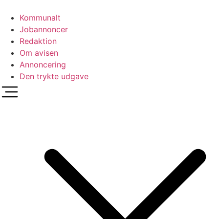
Videre
til
Kommunalt
indhold
Jobannoncer
Redaktion
Om avisen
Annoncering
Den trykte udgave