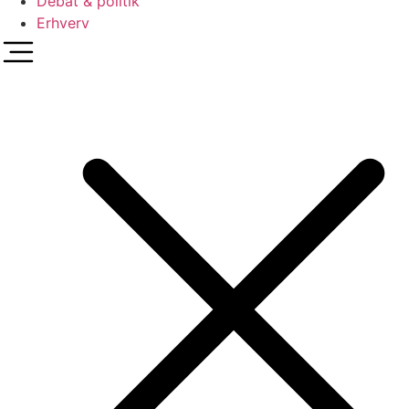
Debat & politik
Erhverv