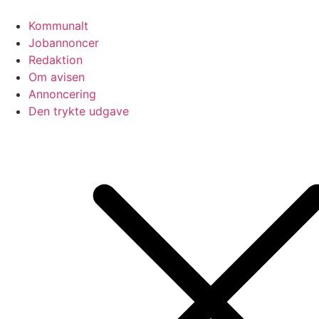
Videre
til
Kommunalt
indhold
Jobannoncer
Redaktion
Om avisen
Annoncering
Den trykte udgave