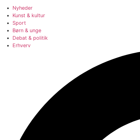
Nyheder
Kunst & kultur
Sport
Børn & unge
Debat & politik
Erhverv