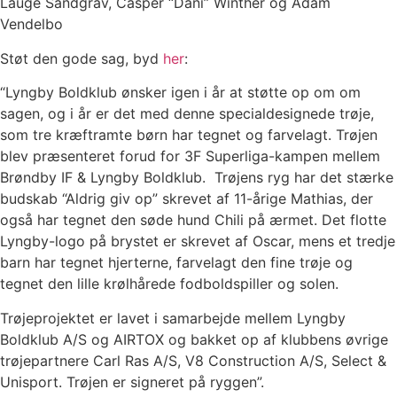
Lauge Sandgrav, Casper “Dani” Winther og Adam
Vendelbo
Støt den gode sag, byd
her
:
“Lyngby Boldklub ønsker igen i år at støtte op om om
sagen, og i år er det med denne specialdesignede trøje,
som tre kræftramte børn har tegnet og farvelagt. Trøjen
blev præsenteret forud for 3F Superliga-kampen mellem
Brøndby IF & Lyngby Boldklub. Trøjens ryg har det stærke
budskab “Aldrig giv op” skrevet af 11-årige Mathias, der
også har tegnet den søde hund Chili på ærmet. Det flotte
Lyngby-logo på brystet er skrevet af Oscar, mens et tredje
barn har tegnet hjerterne, farvelagt den fine trøje og
tegnet den lille krølhårede fodboldspiller og solen.
Trøjeprojektet er lavet i samarbejde mellem Lyngby
Boldklub A/S og AIRTOX og bakket op af klubbens øvrige
trøjepartnere Carl Ras A/S, V8 Construction A/S, Select &
Unisport. Trøjen er signeret på ryggen”.