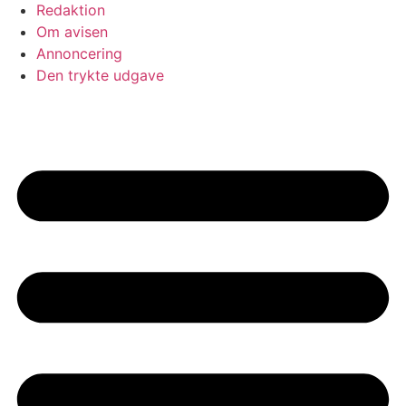
Redaktion
Om avisen
Annoncering
Den trykte udgave