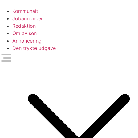
Videre
til
Kommunalt
indhold
Jobannoncer
Redaktion
Om avisen
Annoncering
Den trykte udgave