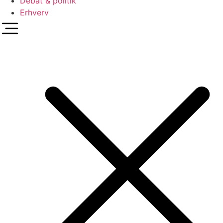
Debat & politik
Erhverv