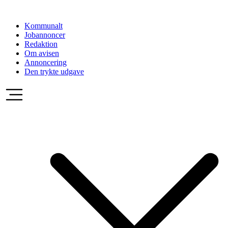
Videre
til
Kommunalt
indhold
Jobannoncer
Redaktion
Om avisen
Annoncering
Den trykte udgave