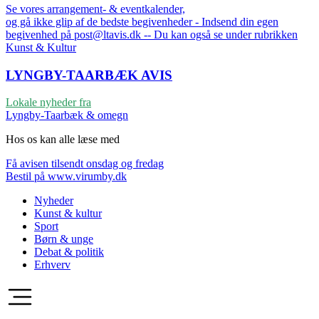
Se vores arrangement- & eventkalender,
og gå ikke glip af de bedste begivenheder - Indsend din egen
begivenhed på post@ltavis.dk -- Du kan også se under rubrikken
Kunst & Kultur
LYNGBY-TAARBÆK
AVIS
Lokale nyheder fra
Lyngby-Taarbæk & omegn
Hos os kan alle læse med
Få avisen tilsendt onsdag og fredag
Bestil på www.virumby.dk
Nyheder
Kunst & kultur
Sport
Børn & unge
Debat & politik
Erhverv