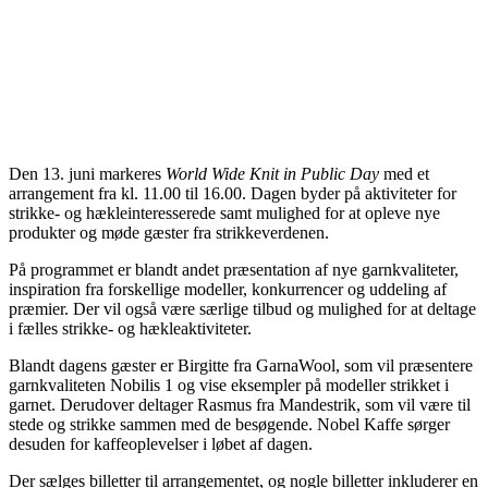
Den 13. juni markeres
World Wide Knit in Public Day
med et
arrangement fra kl. 11.00 til 16.00. Dagen byder på aktiviteter for
strikke- og hækleinteresserede samt mulighed for at opleve nye
produkter og møde gæster fra strikkeverdenen.
På programmet er blandt andet præsentation af nye garnkvaliteter,
inspiration fra forskellige modeller, konkurrencer og uddeling af
præmier. Der vil også være særlige tilbud og mulighed for at deltage
i fælles strikke- og hækleaktiviteter.
Blandt dagens gæster er Birgitte fra GarnaWool, som vil præsentere
garnkvaliteten Nobilis 1 og vise eksempler på modeller strikket i
garnet. Derudover deltager Rasmus fra Mandestrik, som vil være til
stede og strikke sammen med de besøgende. Nobel Kaffe sørger
desuden for kaffeoplevelser i løbet af dagen.
Der sælges billetter til arrangementet, og nogle billetter inkluderer en