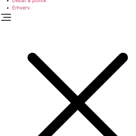
Debat & politik
Erhverv