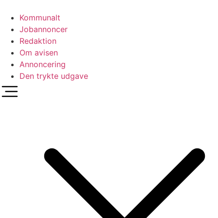
Videre
til
Kommunalt
indhold
Jobannoncer
Redaktion
Om avisen
Annoncering
Den trykte udgave