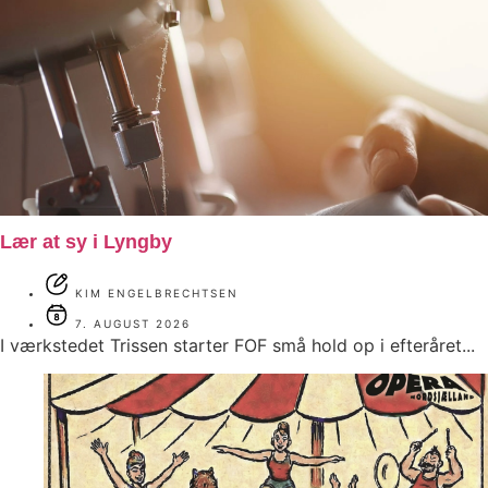
Lær at sy i Lyngby
KIM ENGELBRECHTSEN
7. AUGUST 2026
I værkstedet Trissen starter FOF små hold op i efteråret...