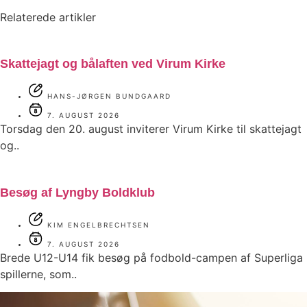
Relaterede artikler
Skattejagt og bålaften ved Virum Kirke
HANS-JØRGEN BUNDGAARD
7. AUGUST 2026
Torsdag den 20. august inviterer Virum Kirke til skattejagt
og..
Besøg af Lyngby Boldklub
KIM ENGELBRECHTSEN
7. AUGUST 2026
Brede U12-U14 fik besøg på fodbold-campen af Superliga
spillerne, som..