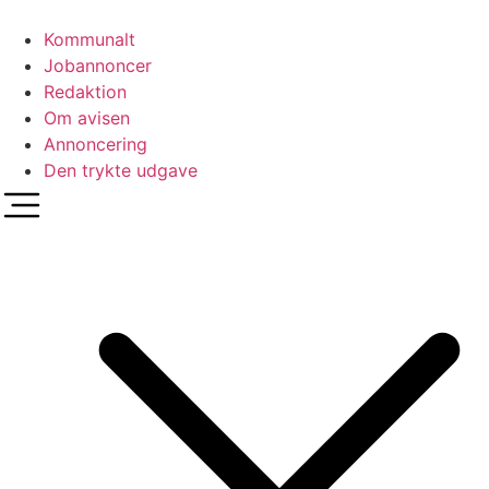
Videre
til
Kommunalt
indhold
Jobannoncer
Redaktion
Om avisen
Annoncering
Den trykte udgave