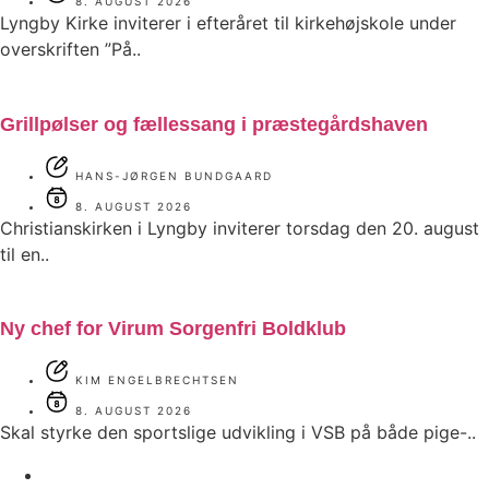
8. AUGUST 2026
Lyngby Kirke inviterer i efteråret til kirkehøjskole under
overskriften ”På..
Grillpølser og fællessang i præstegårdshaven
HANS-JØRGEN BUNDGAARD
8. AUGUST 2026
Christianskirken i Lyngby inviterer torsdag den 20. august
til en..
Ny chef for Virum Sorgenfri Boldklub
KIM ENGELBRECHTSEN
8. AUGUST 2026
Skal styrke den sportslige udvikling i VSB på både pige-..