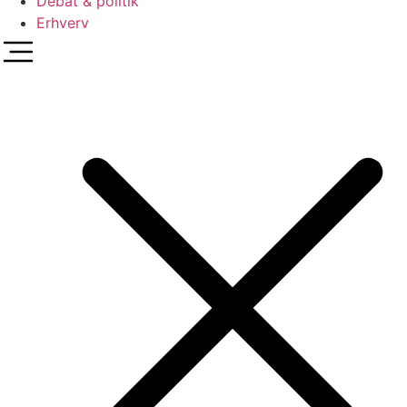
Debat & politik
Erhverv