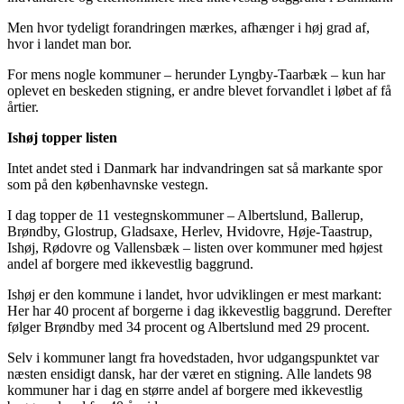
Men hvor tydeligt forandringen mærkes, afhænger i høj grad af,
hvor i landet man bor.
For mens nogle kommuner – herunder Lyngby-Taarbæk – kun har
oplevet en beskeden stigning, er andre blevet forvandlet i løbet af få
årtier.
Ishøj topper listen
Intet andet sted i Danmark har indvandringen sat så markante spor
som på den københavnske vestegn.
I dag topper de 11 vestegnskommuner – Albertslund, Ballerup,
Brøndby, Glostrup, Gladsaxe, Herlev, Hvidovre, Høje-Taastrup,
Ishøj, Rødovre og Vallensbæk – listen over kommuner med højest
andel af borgere med ikkevestlig baggrund.
Ishøj er den kommune i landet, hvor udviklingen er mest markant:
Her har 40 procent af borgerne i dag ikkevestlig baggrund. Derefter
følger Brøndby med 34 procent og Albertslund med 29 procent.
Selv i kommuner langt fra hovedstaden, hvor udgangspunktet var
næsten ensidigt dansk, har der været en stigning. Alle landets 98
kommuner har i dag en større andel af borgere med ikkevestlig