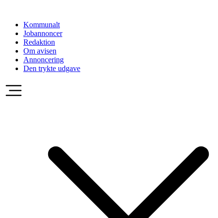
Videre
til
Kommunalt
indhold
Jobannoncer
Redaktion
Om avisen
Annoncering
Den trykte udgave