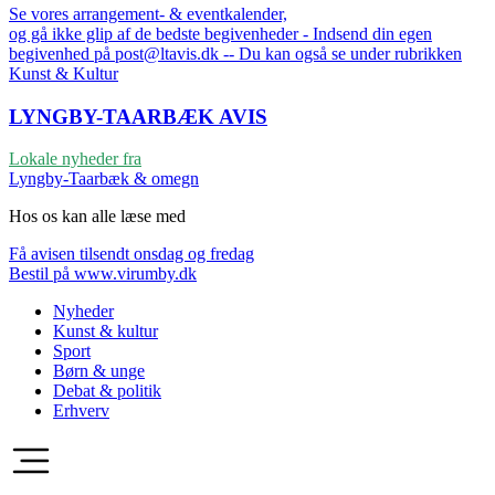
Se vores arrangement- & eventkalender,
og gå ikke glip af de bedste begivenheder - Indsend din egen
begivenhed på post@ltavis.dk -- Du kan også se under rubrikken
Kunst & Kultur
LYNGBY-TAARBÆK
AVIS
Lokale nyheder fra
Lyngby-Taarbæk & omegn
Hos os kan alle læse med
Få avisen tilsendt onsdag og fredag
Bestil på www.virumby.dk
Nyheder
Kunst & kultur
Sport
Børn & unge
Debat & politik
Erhverv