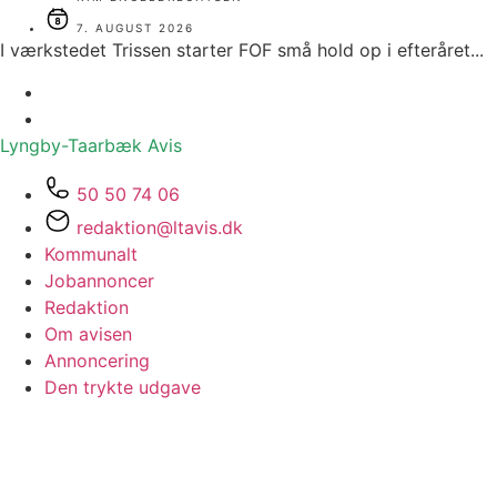
7. AUGUST 2026
I værkstedet Trissen starter FOF små hold op i efteråret...
Lyngby-Taarbæk
Avis
50 50 74 06
redaktion@ltavis.dk
Kommunalt
Jobannoncer
Redaktion
Om avisen
Annoncering
Den trykte udgave