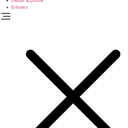
Debat & politik
Erhverv