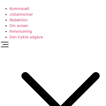
Videre
til
Kommunalt
indhold
Jobannoncer
Redaktion
Om avisen
Annoncering
Den trykte udgave