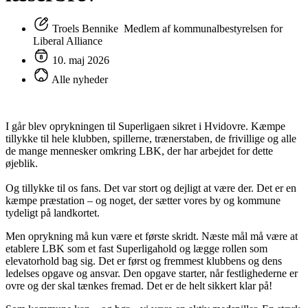
Troels Bennike Medlem af kommunalbestyrelsen for
Liberal Alliance
10. maj 2026
Alle nyheder
I går blev oprykningen til Superligaen sikret i Hvidovre. Kæmpe
tillykke til hele klubben, spillerne, trænerstaben, de frivillige og alle
de mange mennesker omkring LBK, der har arbejdet for dette
øjeblik.
Og tillykke til os fans. Det var stort og dejligt at være der. Det er en
kæmpe præstation – og noget, der sætter vores by og kommune
tydeligt på landkortet.
Men oprykning må kun være et første skridt. Næste mål må være at
etablere LBK som et fast Superligahold og lægge rollen som
elevatorhold bag sig. Det er først og fremmest klubbens og dens
ledelses opgave og ansvar. Den opgave starter, når festlighederne er
ovre og der skal tænkes fremad. Det er de helt sikkert klar på!