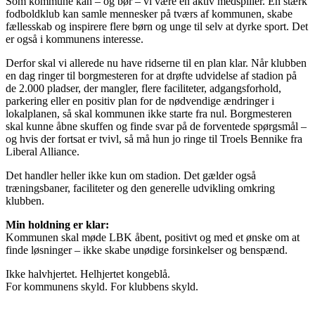
Som kommune kan – og bør – vi være en aktiv medspiller. En stærk
fodboldklub kan samle mennesker på tværs af kommunen, skabe
fællesskab og inspirere flere børn og unge til selv at dyrke sport. Det
er også i kommunens interesse.
Derfor skal vi allerede nu have ridserne til en plan klar. Når klubben
en dag ringer til borgmesteren for at drøfte udvidelse af stadion på
de 2.000 pladser, der mangler, flere faciliteter, adgangsforhold,
parkering eller en positiv plan for de nødvendige ændringer i
lokalplanen, så skal kommunen ikke starte fra nul. Borgmesteren
skal kunne åbne skuffen og finde svar på de forventede spørgsmål –
og hvis der fortsat er tvivl, så må hun jo ringe til Troels Bennike fra
Liberal Alliance.
Det handler heller ikke kun om stadion. Det gælder også
træningsbaner, faciliteter og den generelle udvikling omkring
klubben.
Min holdning er klar:
Kommunen skal møde LBK åbent, positivt og med et ønske om at
finde løsninger – ikke skabe unødige forsinkelser og benspænd.
Ikke halvhjertet. Helhjertet kongeblå.
For kommunens skyld. For klubbens skyld.