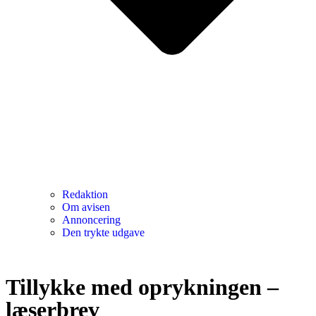
Redaktion
Om avisen
Annoncering
Den trykte udgave
Tillykke med oprykningen –
læserbrev