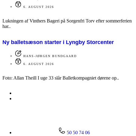
6. AUGUST 2026
Lukningen af Vinthers Bageri på Sorgenfri Torv efter sommerferien
har..
Ny balletsæson starter i Lyngby Storcenter
HANS-JØRGEN BUNDGAARD
6. AUGUST 2026
Foto: Allan Theill I uge 33 slår Balletkompagniet dørene op..
50 50 74 06