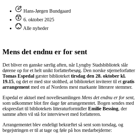
Hans-Jørgen Bundgaard
6. oktober 2025
Alle nyheder
Mens det endnu er for sent
Det bliver en ganske særlig aften, når Lyngby Stadsbibliotek slår
dørene op for et helt unikt forfatterbesøg. Den norske stjerneforfatter
Tomas Espedal
gæster biblioteket
tirsdag den 28. oktober kl.
19.15
, og det er med stor stolthed, at biblioteket inviterer til et
gratis
arrangement
med en af Nordens mest markante litterære stemmer.
Espedal er aktuel med novellesamlingen
Mens det endnu er for sent
,
som udkommer blot fire dage før arrangementet. Bogen sendes med
ekspresfart til bibliotekets litteraturformidler
Emilie Bessing
, der
samme aften vil stå for interviewet med forfatteren.
Arrangementet blev endeligt bekræftet så sent som torsdag, og
begejstringen er til at tage og føle på hos medarbejderne: