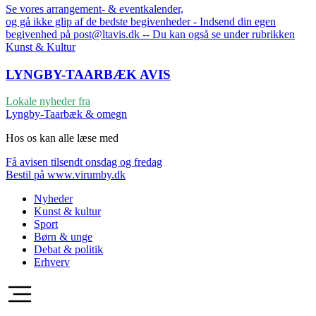
Se vores arrangement- & eventkalender,
og gå ikke glip af de bedste begivenheder - Indsend din egen
begivenhed på post@ltavis.dk -- Du kan også se under rubrikken
Kunst & Kultur
LYNGBY-TAARBÆK
AVIS
Lokale nyheder fra
Lyngby-Taarbæk & omegn
Hos os kan alle læse med
Få avisen tilsendt onsdag og fredag
Bestil på www.virumby.dk
Nyheder
Kunst & kultur
Sport
Børn & unge
Debat & politik
Erhverv