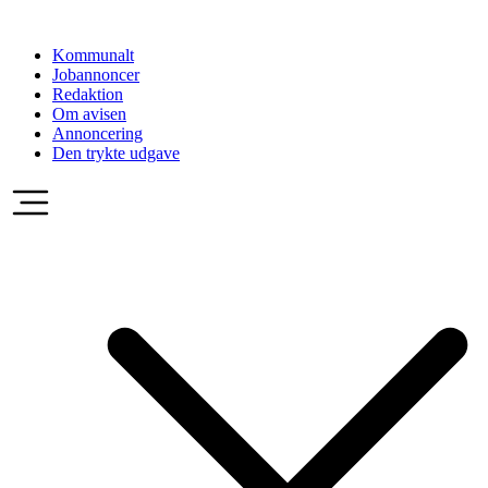
Videre
til
Kommunalt
indhold
Jobannoncer
Redaktion
Om avisen
Annoncering
Den trykte udgave