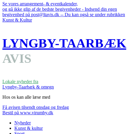
Se vores arrangement- & eventkalender,
og gå ikke glip af de bedste begivenheder - Indsend din egen
begivenhed på post@ltavis.dk -- Du kan også se under rubrikken
Kunst & Kultur
LYNGBY-TAARBÆK
AVIS
Lokale nyheder fra
Lyngby-Taarbæk & omegn
Hos os kan alle læse med
Få avisen tilsendt onsdag og fredag
Bestil på www.virumby.dk
Nyheder
Kunst & kultur
Sport