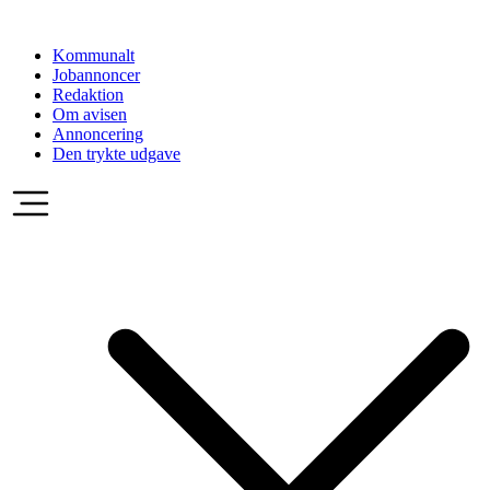
Videre
til
Kommunalt
indhold
Jobannoncer
Redaktion
Om avisen
Annoncering
Den trykte udgave