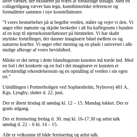
laver værker, der eksisterer på tværs af forskellige udsagn. Med en
collagetilgang væver han tegn, kunsthistoriske referencer og
formaliteter sammen i nye konstellationer.
”I vores bestræbelser på at begribe verden, måler og vejer vi den. Vi
søger efter mønstre og skjulte beskeder i alt fra kaffegrums i bunden
af en kop til stjernekonstellationer på himmelen. Vi har skabt
mytiske fortællinger, der danner imaginære bånd mellem os og
naturens kræfter. Vi søger efter mening og en plads i universet i alle
mulige afkroge af vores bevidsthed.
Måske er det netop i dette blandingsrum kunsten må træde ind. Med
en fod i det konkrete og en fod i det imaginære er kunsten et
selvstændigt erkendelsesrum og en opmåling af verden i sin egen
ret.”
Udstillingen i Portnerboligen ved Sophienholm, Nybrovej 401 A,
Kgs. Lyngby, slutter d. 22. juni.
Der er åbent tirsdag til søndag kl. 12 – 15. Mandag lukket. Der er
gratis adgang.
Der er fernisering fredag d. 30. maj kl. 16-17.30 og artist talk
søndag d. 22 – 6 kl. 14 – 15.
Alle er velkomne til både fernisering og artist talk.