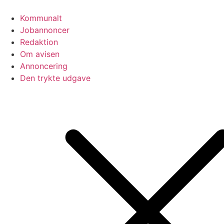
Videre
til
Kommunalt
indhold
Jobannoncer
Redaktion
Om avisen
Annoncering
Den trykte udgave