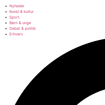
Nyheder
Kunst & kultur
Sport
Børn & unge
Debat & politik
Erhverv