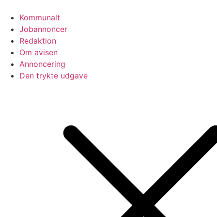
Videre
til
Kommunalt
indhold
Jobannoncer
Redaktion
Om avisen
Annoncering
Den trykte udgave