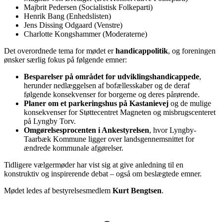
Majbrit Pedersen (Socialistisk Folkeparti)
Henrik Bang (Enhedslisten)
Jens Dissing Odgaard (Venstre)
Charlotte Kongshammer (Moderaterne)
Det overordnede tema for mødet er
handicappolitik
, og foreningen
ønsker særlig fokus på følgende emner:
Besparelser på området for udviklingshandicappede
,
herunder nedlæggelsen af bofællesskaber og de deraf
følgende konsekvenser for borgerne og deres pårørende.
Planer om et parkeringshus på Kastanievej
og de mulige
konsekvenser for Støttecentret Magneten og misbrugscenteret
på Lyngby Torv.
Omgørelsesprocenten i Ankestyrelsen
, hvor Lyngby-
Taarbæk Kommune ligger over landsgennemsnittet for
ændrede kommunale afgørelser.
Tidligere vælgermøder har vist sig at give anledning til en
konstruktiv og inspirerende debat – også om beslægtede emner.
Mødet ledes af bestyrelsesmedlem
Kurt Bengtsen
.