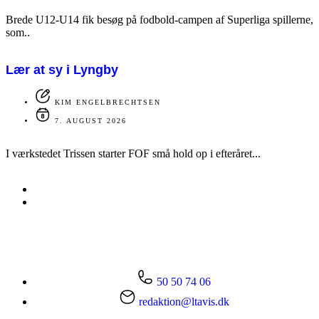
Brede U12-U14 fik besøg på fodbold-campen af Superliga spillerne,
som..
Lær at sy i Lyngby
KIM ENGELBRECHTSEN
7. AUGUST 2026
I værkstedet Trissen starter FOF små hold op i efteråret...
50 50 74 06
redaktion@ltavis.dk