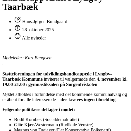
Taarbæk
Hans-Jørgen Bundgaard
28. oktober 2025
Alle nyheder
Mødeleder: Kurt Bengtsen
.
Støtteforeningen for udviklingshandicappede i Lyngby-
Taarbæk Kommune
inviterer til vælgermøde den
4. november kl.
19.00-21.00
i
gymnastiksalen på Sorgenfriskolen
.
Mødet afholdes i forbindelse med det kommende kommunalvalg og
er åbent for alle interesserede –
der kræves ingen tilmelding
.
Følgende politikere deltager i mødet:
Bodil Kornbek (Socialdemokratiet)
Gitte Kjær-Westermann (Radikale Venstre)
Magnus von Dreiager (Det Konservative Folkeparti)